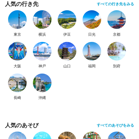
人気の行き先
すべての行き先をみる
東京
横浜
伊豆
日光
京都
大阪
神戸
山口
福岡
別府
長崎
沖縄
人気のあそび
すべてのあそびをみる