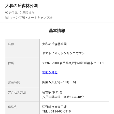
大和の丘森林公園
岩手県
三陸海岸
キャンプ場・オートキャンプ場
基本情報
名称
大和の丘森林公園
ヤマトノオカシンリンコウエン
住所
〒287-7900 岩手県九戸郡洋野町種市71-61-1
地図を見る
営業時間
開園 5月上旬～10月下旬
アクセス方法
種市駅 車 25分
八戸自動車道 軽米IC 車 40分
連絡先
洋野町水産商工課
TEL：0194-65-5916