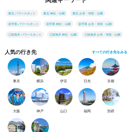
東北 パワースポット
東北 神社・仏閣
東北 お寺・寺院・仏閣
岩手県 パワースポット
岩手県 神社・仏閣
岩手県 お寺・寺院・仏閣
三陸海岸 パワースポット
三陸海岸 神社・仏閣
三陸海岸 お寺・寺院・仏閣
人気の行き先
すべての行き先をみる
東京
横浜
伊豆
日光
京都
大阪
神戸
山口
福岡
別府