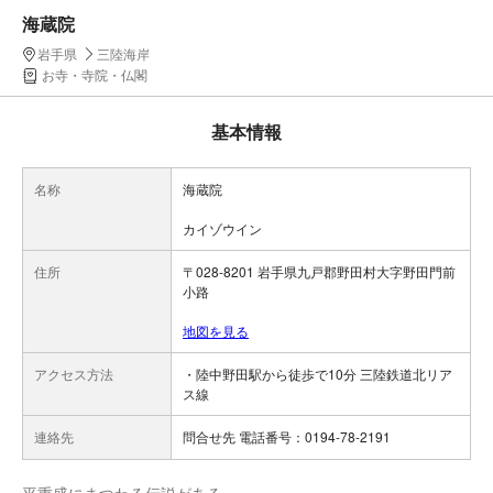
海蔵院
岩手県
三陸海岸
お寺・寺院・仏閣
基本情報
名称
海蔵院
カイゾウイン
住所
〒028-8201 岩手県九戸郡野田村大字野田門前
小路
地図を見る
アクセス方法
・陸中野田駅から徒歩で10分 三陸鉄道北リア
ス線
連絡先
問合せ先 電話番号：0194-78-2191