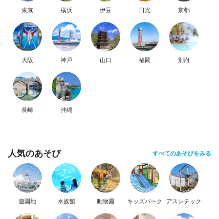
東京
横浜
伊豆
日光
京都
大阪
神戸
山口
福岡
別府
長崎
沖縄
人気のあそび
すべてのあそびをみる
遊園地
水族館
動物園
キッズパーク
アスレチック