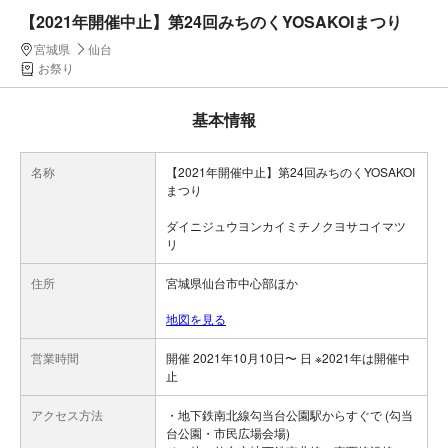
【2021年開催中止】第24回みちのくYOSAKOIまつり
宮城県
仙台
お祭り
基本情報
名称
【2021年開催中止】第24回みちのくYOSAKOI
まつり
ダイニジュウヨンカイミチノクヨサコイマツ
リ
住所
宮城県仙台市中心部ほか
地図を見る
営業時間
開催 2021年10月10日〜 日 ※2021年は開催中
止
アクセス方法
・地下鉄南北線勾当台公園駅からすぐで (勾当
台公園・市民広場会場)