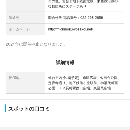
その他、仙台市地下鉄南北線・東西線沿線の
複数箇所にステージあり
連絡先
問合せ先 電話番号：022-268-2656
ホームページ
http://michinoku-yosakoi.net/
2021年は開催中止となりました。
詳細情報
開催地
仙台市内 会場(予定)：市民広場、勾当台公園、
定禅寺通り、地下鉄旭ヶ丘駅前、御譜代町西
公園、ＪＲ長町駅西口広場、泉区民広場
スポットの口コミ