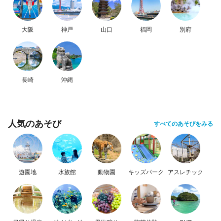
大阪
神戸
山口
福岡
別府
長崎
沖縄
人気のあそび
すべてのあそびをみる
遊園地
水族館
動物園
キッズパーク
アスレチック