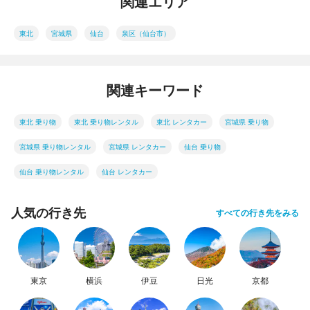
関連エリア
東北
宮城県
仙台
泉区（仙台市）
関連キーワード
東北 乗り物
東北 乗り物レンタル
東北 レンタカー
宮城県 乗り物
宮城県 乗り物レンタル
宮城県 レンタカー
仙台 乗り物
仙台 乗り物レンタル
仙台 レンタカー
人気の行き先
すべての行き先をみる
東京
横浜
伊豆
日光
京都