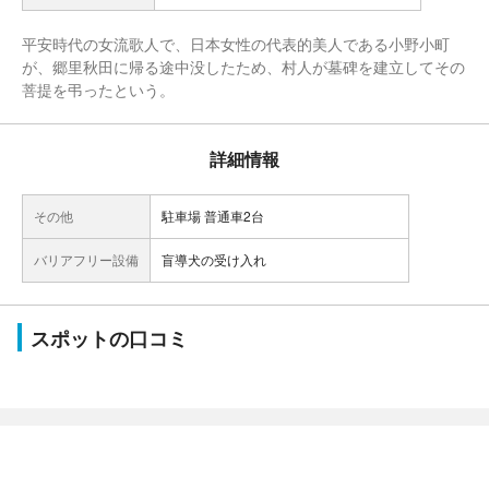
平安時代の女流歌人で、日本女性の代表的美人である小野小町
が、郷里秋田に帰る途中没したため、村人が墓碑を建立してその
菩提を弔ったという。
詳細情報
その他
駐車場 普通車2台
バリアフリー設備
盲導犬の受け入れ
スポットの口コミ