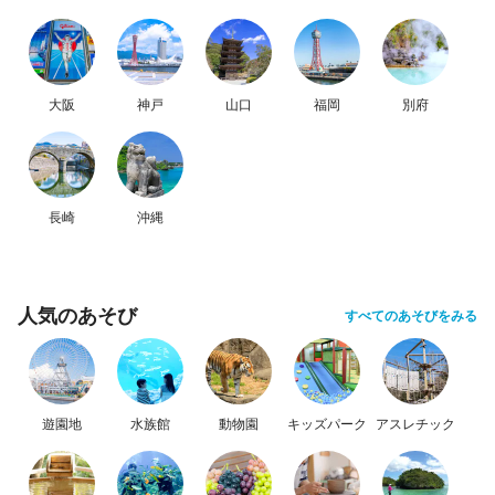
大阪
神戸
山口
福岡
別府
長崎
沖縄
人気のあそび
すべてのあそびをみる
遊園地
水族館
動物園
キッズパーク
アスレチック