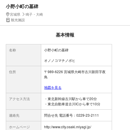
小野小町の墓碑
宮城県
鳴子・大崎
観光施設
基本情報
名称
小野小町の墓碑
オノノコマチノボヒ
住所
〒989-6226 宮城県大崎市古川新田字夜
鳥
地図を見る
アクセス方法
・東北新幹線古川駅から車で20分
・東北自動車道古川ICから車で10分
連絡先
問合せ先 電話番号：0229-23-2111
ホームページ
http://www.city.osaki.miyagi.jp/