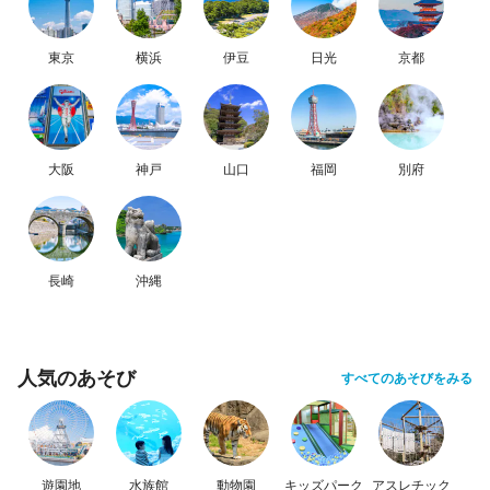
東京
横浜
伊豆
日光
京都
大阪
神戸
山口
福岡
別府
長崎
沖縄
人気のあそび
すべてのあそびをみる
遊園地
水族館
動物園
キッズパーク
アスレチック