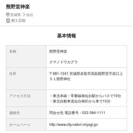
熊野堂神楽
宮城県
仙台
郷土芸能
基本情報
名称
熊野堂神楽
クマノドウカグラ
住所
〒981-1241 宮城県名取市高舘能野堂字岩口上
５１熊野神社
アクセス方法
・東北本線・常磐線南仙台駅からバスで10分
・東北自動車道仙台南ICから車で10分
連絡先
問合せ先 電話番号：022-384-1111
ホームページ
http://www.city.natori.miyagi.jp/