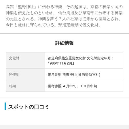
高館「熊野神社」に伝わる神楽。その起源は、京都の神楽ケ岡の
神楽を伝えたものといわれ、仙台周辺及び県南部に分布する神楽
の元祖とされる。神楽を舞う７人の社家は従来から世襲とされ、
今日も厳格に守られている。県指定無形民俗文化財。
詳細情報
文化財
都道府県指定重要文化財 文化財指定年月：
1986年11月28日
開催地
備考参照 熊野神社(旧 熊野新宮社)
時期
備考参照 ４月中旬、１０月中旬
スポットの口コミ