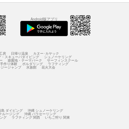
Android版アプリ
工房
日帰り温泉
カヌー･カヤック
グ・スキューバダイビング
シュノーケリング
ー
遊園地・テーマパーク
サーフィンスクール
 手作り体験
ボルダリング
ラフティング
ンジージャンプ
水族館
花火大会
垣島 ダイビング
沖縄 シュノーケリング
 クルージング
沖縄 パラセーリング
ィング
ラフティング 関西
いちご狩り 関東