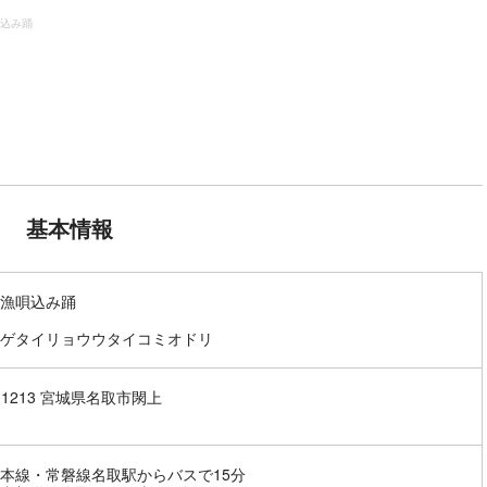
込み踊
基本情報
漁唄込み踊
ゲタイリョウウタイコミオドリ
1-1213 宮城県名取市閖上
本線・常磐線名取駅からバスで15分