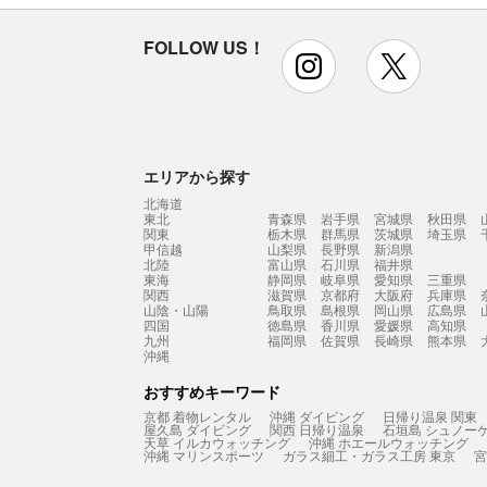
FOLLOW US！
instagram
x
エリアから探す
北海道
東北
青森県
岩手県
宮城県
秋田県
関東
栃木県
群馬県
茨城県
埼玉県
甲信越
山梨県
長野県
新潟県
北陸
富山県
石川県
福井県
東海
静岡県
岐阜県
愛知県
三重県
関西
滋賀県
京都府
大阪府
兵庫県
山陰・山陽
鳥取県
島根県
岡山県
広島県
四国
徳島県
香川県
愛媛県
高知県
九州
福岡県
佐賀県
長崎県
熊本県
沖縄
おすすめキーワード
京都 着物レンタル
沖縄 ダイビング
日帰り温泉 関東
屋久島 ダイビング
関西 日帰り温泉
石垣島 シュノー
天草 イルカウォッチング
沖縄 ホエールウォッチング
沖縄 マリンスポーツ
ガラス細工・ガラス工房 東京
宮