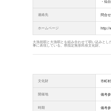
・仙台
連絡先
問合せ先
ホームページ
http://
大漁祝唄と大漁唄とを組み合わせて唄い込みとし
事に表現している。県指定無形民俗文化財。
文化財
市町村
開催地
備考参
時期
備考参