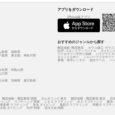
アプリをダウンロード
iPhone版アプリ
おすすめのジャンルから探す
陶芸体験･陶芸教室
ガラス細工･ガラス
SUP･スタンドアップパドル
ダイビン
山形県
福島県
アクセサリー手作り体験
パラグライダ
千葉県
東京都
神奈川県
キャンドル作り
シルバーアクセサリー
着物・浴衣レンタル
脱出ゲーム
バ
奈良県
和歌山県
山口県
大分県
宮崎県
鹿児島県
陶芸体験・陶芸教室 関西
ボルダリング 東京
陶芸体験・陶芸教室 東京
石
ケリング
ラフティング 関東
ニセコ ラフティング
水上 ラフティング
横浜
奥多摩 ラフティング
串本 ダイビング
鬼怒川 ラフティング
球磨川 ラフテ
古島 ダイビング
SUP 関東
花火大会 関東