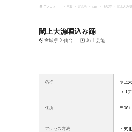
アソビュー！
東北
宮城県
仙台
名取市
閖上大漁唄
閖上大漁唄込み踊
宮城県
仙台
郷土芸能
名称
閖上大
ユリア
住所
〒98
アクセス方法
・東北