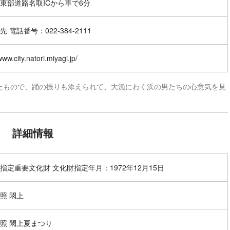
東部道路名取ICから車で6分
 電話番号：022-384-2111
www.city.natori.miyagi.jp/
たもので、踊の振りも添えられて、大漁にわく浜の男たちの心意気を見
詳細情報
指定重要文化財 文化財指定年月：1972年12月15日
照 閖上
照 閖上夏まつり