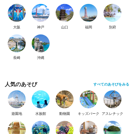
大阪
神戸
山口
福岡
別府
長崎
沖縄
人気のあそび
すべてのあそびをみる
遊園地
水族館
動物園
キッズパーク
アスレチック