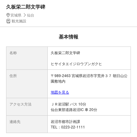
久板栄二郎文学碑
宮城県
仙台
観光施設
基本情報
名称
久板栄二郎文学碑
ヒサイタエイジロウブンガクヒ
住所
〒989-2463 宮城県岩沼市字荒井３７ 朝日山公
園敷地内
地図を見る
アクセス方法
ＪＲ岩沼駅 バス 10分
仙台東部道路岩沼IC 車 20分
連絡先
岩沼市都市計画課
TEL：0223-22-1111