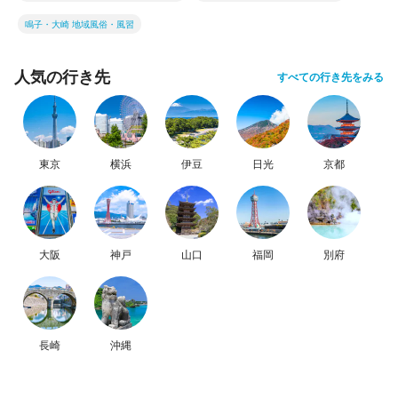
鳴子・大崎 地域風俗・風習
人気の行き先
すべての行き先をみる
東京
横浜
伊豆
日光
京都
大阪
神戸
山口
福岡
別府
長崎
沖縄