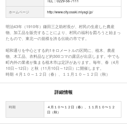
TEL：0229-56-7111
ホームページ
http://www.city.osaki.miyagi.jp/
明治43年（1910年）鎌田三之助村長が、村民の生産した農産
物、加工品を販売することにより、村民の福利を図ろうと始まっ
たもので、東北一の規模を誇る伝統の市です。
昭和通りを中心とする約1キロメートルの区間に、植木、農産
物、木工品、衣料品など約300コマの露店が出店します。中でも
町内外の業者が集まる植木市は定評があります。毎年、春（4月
10日～12日）と秋（11月10日～12日）に開催します。
時期 ４月１０～１２日（春）、１１月１０～１２日（秋）
詳細情報
時期
４月１０〜１２日（春）、１１月１０〜１２
日（秋）