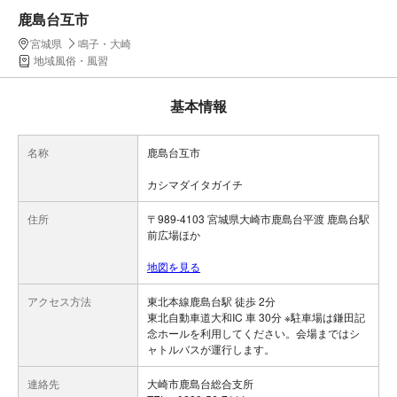
鹿島台互市
宮城県
鳴子・大崎
地域風俗・風習
基本情報
名称
鹿島台互市
カシマダイタガイチ
住所
〒989-4103 宮城県大崎市鹿島台平渡 鹿島台駅
前広場ほか
地図を見る
アクセス方法
東北本線鹿島台駅 徒歩 2分
東北自動車道大和IC 車 30分 ※駐車場は鎌田記
念ホールを利用してください。会場まではシ
ャトルバスが運行します。
連絡先
大崎市鹿島台総合支所