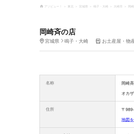
アソビュー！
東北
宮城県
鳴子・大崎
大崎市
岡崎
岡崎斉の店
宮城県
鳴子・大崎
お土産屋・物
名称
岡崎斉
オカザ
住所
〒98
地図を