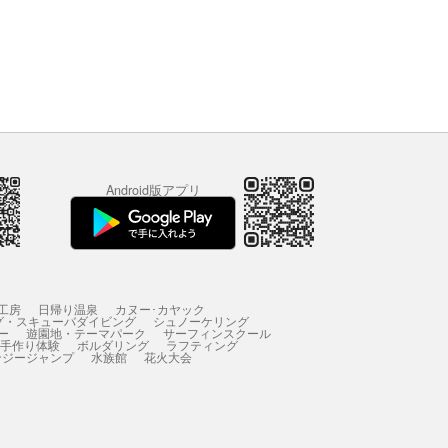
Android版アプリ
工房
日帰り温泉
カヌー･カヤック
グ・スキューバダイビング
シュノーケリング
ー
遊園地・テーマパーク
サーフィンスクール
 手作り体験
ボルダリング
ラフティング
ンジージャンプ
水族館
花火大会