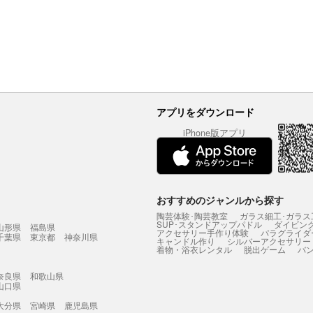
アプリをダウンロード
iPhone版アプリ
おすすめのジャンルから探す
陶芸体験･陶芸教室
ガラス細工･ガラス
SUP･スタンドアップパドル
ダイビン
山形県
福島県
アクセサリー手作り体験
パラグライダ
千葉県
東京都
神奈川県
キャンドル作り
シルバーアクセサリー
着物・浴衣レンタル
脱出ゲーム
バ
奈良県
和歌山県
山口県
大分県
宮崎県
鹿児島県