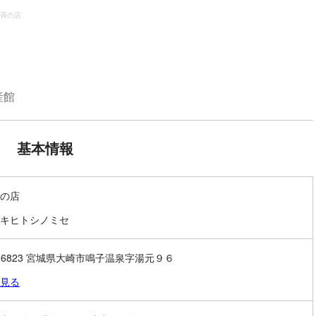
斉の店
産館
基本情報
の店
キヒトシノミセ
9-6823 宮城県大崎市鳴子温泉字湯元９６
見る