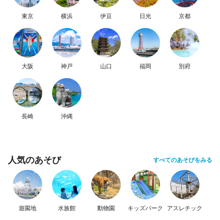
東京
横浜
伊豆
日光
京都
大阪
神戸
山口
福岡
別府
長崎
沖縄
人気のあそび
すべてのあそびをみる
遊園地
水族館
動物園
キッズパーク
アスレチック