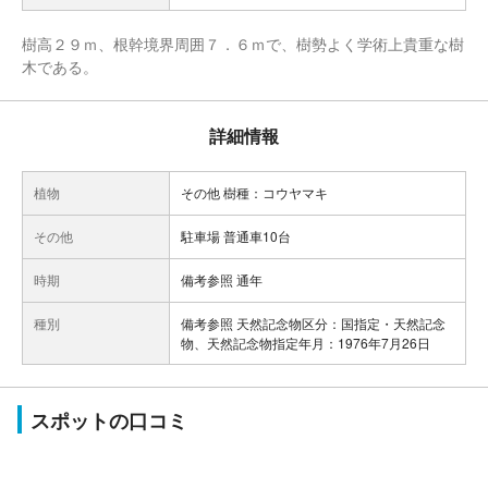
樹高２９ｍ、根幹境界周囲７．６ｍで、樹勢よく学術上貴重な樹
木である。
詳細情報
植物
その他 樹種：コウヤマキ
その他
駐車場 普通車10台
時期
備考参照 通年
種別
備考参照 天然記念物区分：国指定・天然記念
物、天然記念物指定年月：1976年7月26日
スポットの口コミ