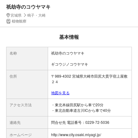
祇劫寺のコウヤマキ
宮城県
鳴子・大崎
植物観察
基本情報
名称
祇劫寺のコウヤマキ
ギコウジノコウヤマキ
住所
〒989-4302 宮城県大崎市田尻大貫字宿上屋敷
２４
地図を見る
アクセス方法
・東北本線田尻駅から車で20分
・東北自動車道古川ICから車で40分
連絡先
問合せ先 電話番号：0229-72-5036
ホームページ
http://www.city.osaki.miyagi.jp/