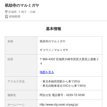
祇劫寺のマルミガヤ
宮城県
鳴子・大崎
植物観察
基本情報
名称
祇劫寺のマルミガヤ
ギコウジノマルミガヤ
住所
〒989-4302 宮城県大崎市田尻大貫宿上屋敷２
４
地図を見る
アクセス方法
・東北本線田尻駅から車で20分
・東北自動車道古川ICから車で40分
連絡先
問合せ先 電話番号：0229-72-5036
ホームページ
http://www.city.osaki.miyagi.jp/