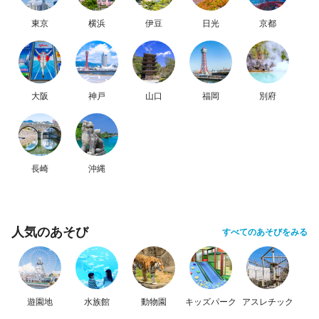
東京
横浜
伊豆
日光
京都
大阪
神戸
山口
福岡
別府
長崎
沖縄
人気のあそび
すべてのあそびをみる
遊園地
水族館
動物園
キッズパーク
アスレチック