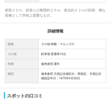
樹高２０ｍ、枝張りが東西約２５ｍ、南北約２２ｍの巨樹、稀な
変種として学術上貴重なもの。
詳細情報
植物
その他 樹種：マルミガヤ
その他
駐車場 普通車10台
時期
備考参照 通年
種別
備考参照 天然記念物区分：県指定、天然記念
物指定年月：1975年4月30日
スポットの口コミ