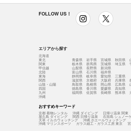
FOLLOW US！
instagram
x
エリアから探す
北海道
東北
青森県
岩手県
宮城県
秋田県
関東
栃木県
群馬県
茨城県
埼玉県
甲信越
山梨県
長野県
新潟県
北陸
富山県
石川県
福井県
東海
静岡県
岐阜県
愛知県
三重県
関西
滋賀県
京都府
大阪府
兵庫県
山陰・山陽
鳥取県
島根県
岡山県
広島県
四国
徳島県
香川県
愛媛県
高知県
九州
福岡県
佐賀県
長崎県
熊本県
沖縄
おすすめキーワード
京都 着物レンタル
沖縄 ダイビング
日帰り温泉 関東
屋久島 ダイビング
関西 日帰り温泉
石垣島 シュノー
天草 イルカウォッチング
沖縄 ホエールウォッチング
沖縄 マリンスポーツ
ガラス細工・ガラス工房 東京
宮