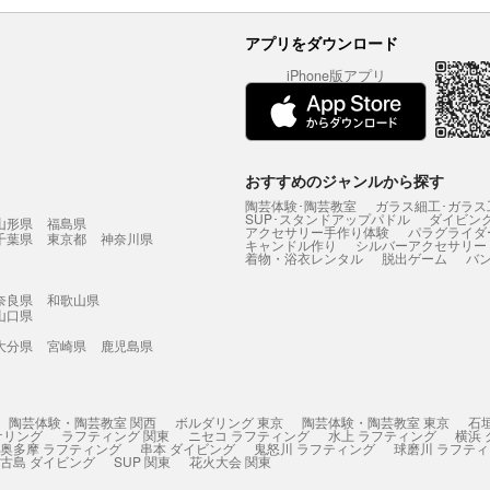
アプリをダウンロード
iPhone版アプリ
おすすめのジャンルから探す
陶芸体験･陶芸教室
ガラス細工･ガラス
SUP･スタンドアップパドル
ダイビン
山形県
福島県
アクセサリー手作り体験
パラグライダ
千葉県
東京都
神奈川県
キャンドル作り
シルバーアクセサリー
着物・浴衣レンタル
脱出ゲーム
バ
奈良県
和歌山県
山口県
大分県
宮崎県
鹿児島県
陶芸体験・陶芸教室 関西
ボルダリング 東京
陶芸体験・陶芸教室 東京
石
ケリング
ラフティング 関東
ニセコ ラフティング
水上 ラフティング
横浜
奥多摩 ラフティング
串本 ダイビング
鬼怒川 ラフティング
球磨川 ラフテ
古島 ダイビング
SUP 関東
花火大会 関東