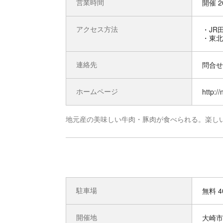
営業時間
開催 2
アクセス方法
・JR
・東北
連絡先
問合せ先
ホームページ
http:/
地元産の美味しい牛肉・豚肉が食べられる。楽し
駐車場
無料 4
開催地
大崎市