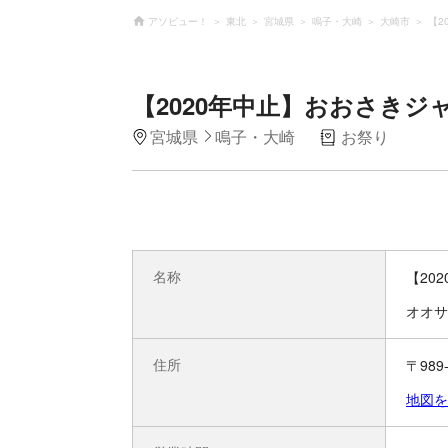
アソビュー！
東北
宮城県
鳴子・大崎
大崎市
【2
【2020年中止】おおさきジ
宮城県
鳴子・大崎
お祭り
名称
【20
オオサ
住所
〒98
地図を