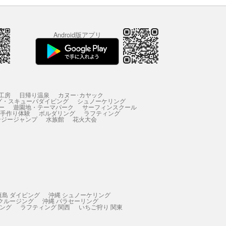
Android版アプリ
工房
日帰り温泉
カヌー･カヤック
グ・スキューバダイビング
シュノーケリング
ー
遊園地・テーマパーク
サーフィンスクール
 手作り体験
ボルダリング
ラフティング
ンジージャンプ
水族館
花火大会
垣島 ダイビング
沖縄 シュノーケリング
 クルージング
沖縄 パラセーリング
ィング
ラフティング 関西
いちご狩り 関東