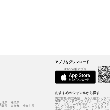
アプリをダウンロード
iPhone版アプリ
おすすめのジャンルから探す
陶芸体験･陶芸教室
ガラス細工･ガラス
SUP･スタンドアップパドル
ダイビン
山形県
福島県
アクセサリー手作り体験
パラグライダ
千葉県
東京都
神奈川県
キャンドル作り
シルバーアクセサリー
着物・浴衣レンタル
脱出ゲーム
バ