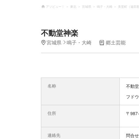
アソビュー！
東北
宮城県
鳴子・大崎
美里町（遠田
不動堂神楽
宮城県
鳴子・大崎
郷土芸能
名称
不動堂
フドウ
住所
〒98
連絡先
問合せ先