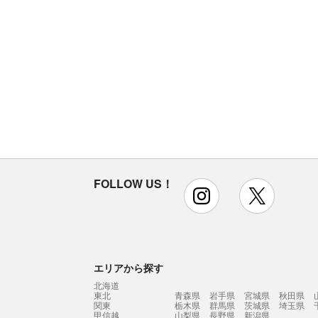
FOLLOW US！
instagram
x
エリアから探す
北海道
東北
青森県
岩手県
宮城県
秋田県
関東
栃木県
群馬県
茨城県
埼玉県
甲信越
山梨県
長野県
新潟県