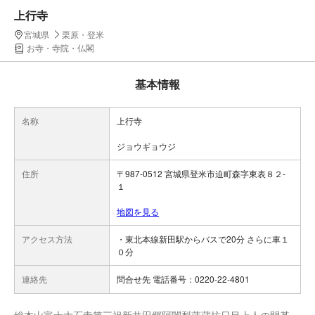
上行寺
宮城県
栗原・登米
お寺・寺院・仏閣
基本情報
名称
上行寺
ジョウギョウジ
住所
〒987-0512 宮城県登米市迫町森字東表８２-
１
地図を見る
アクセス方法
・東北本線新田駅からバスで20分 さらに車１
０分
連絡先
問合せ先 電話番号：0220-22-4801