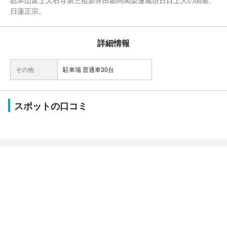
総本山富士大石寺第三祖新井田郷阿闍梨蓮蔵坊日目上人の開基、
日蓮正宗。
詳細情報
その他
駐車場 普通車30台
スポットの口コミ