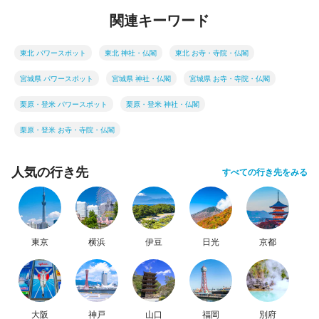
関連キーワード
東北 パワースポット
東北 神社・仏閣
東北 お寺・寺院・仏閣
宮城県 パワースポット
宮城県 神社・仏閣
宮城県 お寺・寺院・仏閣
栗原・登米 パワースポット
栗原・登米 神社・仏閣
栗原・登米 お寺・寺院・仏閣
人気の行き先
すべての行き先をみる
東京
横浜
伊豆
日光
京都
大阪
神戸
山口
福岡
別府