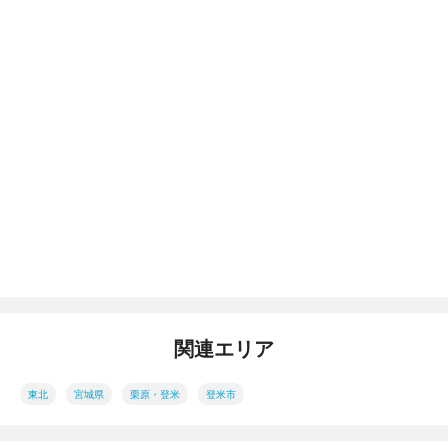
関連エリア
東北
宮城県
栗原・登米
登米市