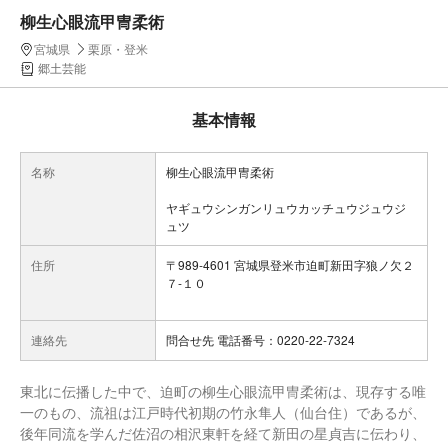
柳生心眼流甲冑柔術
宮城県
栗原・登米
郷土芸能
基本情報
名称
柳生心眼流甲冑柔術
ヤギュウシンガンリュウカッチュウジュウジ
ュツ
住所
〒989-4601 宮城県登米市迫町新田字狼ノ欠２
７-１０
連絡先
問合せ先 電話番号：0220-22-7324
東北に伝播した中で、迫町の柳生心眼流甲冑柔術は、現存する唯
一のもの、流祖は江戸時代初期の竹永隼人（仙台住）であるが、
後年同流を学んだ佐沼の相沢東軒を経て新田の星貞吉に伝わり、