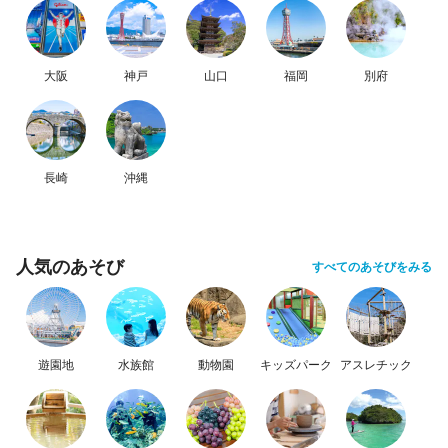
大阪
神戸
山口
福岡
別府
長崎
沖縄
人気のあそび
すべてのあそびをみる
遊園地
水族館
動物園
キッズパーク
アスレチック