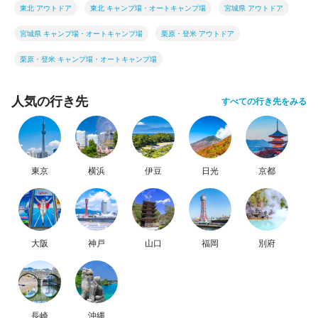
東北 アウトドア
東北 キャンプ場・オートキャンプ場
宮城県 アウトドア
宮城県 キャンプ場・オートキャンプ場
栗原・登米 アウトドア
栗原・登米 キャンプ場・オートキャンプ場
人気の行き先
すべての行き先をみる
東京
横浜
伊豆
日光
京都
大阪
神戸
山口
福岡
別府
長崎
沖縄