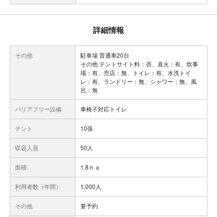
詳細情報
その他
駐車場 普通車20台
その他 テントサイト料：否、直火：有、炊事
場：有、売店：無、トイレ：有、水洗トイ
レ：有、ランドリー：無、シャワー：無、風
呂：無
バリアフリー設備
車椅子対応トイレ
テント
10張
収容人員
50人
面積
1.8ｈａ
利用者数（年間）
1,000人
その他
要予約