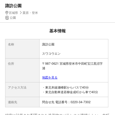
諏訪公園
宮城県
栗原・登米
公園
基本情報
名称
諏訪公園
スワコウエン
住所
〒987-0621 宮城県登米市中田町宝江黒沼字
浦
地図を見る
アクセス方法
・東北本線瀬峰駅からバスで40分
・東北自動車道若柳金成ICから車で40分
連絡先
問合せ先 電話番号：0220-34-7302