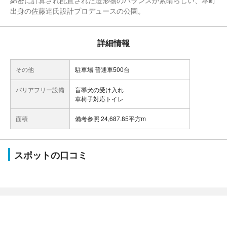
綿密に計算され配置された造形物のバランスが素晴らしい、本町
出身の佐藤達氏設計プロデュースの公園。
詳細情報
その他
駐車場 普通車500台
バリアフリー設備
盲導犬の受け入れ
車椅子対応トイレ
面積
備考参照 24,687.85平方m
スポットの口コミ