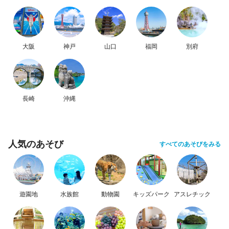
大阪
神戸
山口
福岡
別府
長崎
沖縄
人気のあそび
すべてのあそびをみる
遊園地
水族館
動物園
キッズパーク
アスレチック