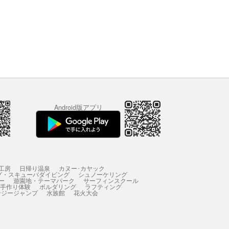
Android版アプリ
工房
日帰り温泉
カヌー･カヤック
グ・スキューバダイビング
シュノーケリング
ー
遊園地・テーマパーク
サーフィンスクール
 手作り体験
ボルダリング
ラフティング
ンジージャンプ
水族館
花火大会