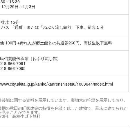
:30～16:30
 12月29日～1月3日
 徒歩 15分
 バス 「通町」または「ねぶり流し館前」下車、徒歩１分
他 100円 ※赤れんが郷土館との共通券260円、高校生以下無料
民俗芸能伝承館（ねぶり流し館）
18-866-7091
18-866-7095
//www.city.akita.lg.jp/kanko/kanrenshisetsu/1003644/index.html
俗芸能に関する資料を展示しています。実物大の竿燈を展示しており、
後期の秋田の町家建築の特徴を色濃く残した建物で、幕末に建てられた
を見ることができます。
370円、高校生以下無料