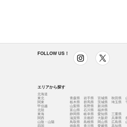
FOLLOW US！
instagram
x
エリアから探す
北海道
東北
青森県
岩手県
宮城県
秋田県
関東
栃木県
群馬県
茨城県
埼玉県
甲信越
山梨県
長野県
新潟県
北陸
富山県
石川県
福井県
東海
静岡県
岐阜県
愛知県
三重県
関西
滋賀県
京都府
大阪府
兵庫県
山陰・山陽
鳥取県
島根県
岡山県
広島県
四国
徳島県
香川県
愛媛県
高知県