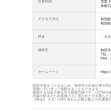
営業時間
営業 9
休館日
アクセス方法
秋田駅
秋田駅
料金
・その
連絡先
秋田市
TEL：0
FAX：0
ホームページ
https:
秋田竿燈まつりをはじめ、秋田市の伝統行事や民
実際に手に持って体験することもできます。
隣接する旧金子家住宅も観覧可能です。江戸時代
内蔵や防火のため屋根の上に置かれた天水甕など
【料金】 大人: 130円 赤れんが郷土館との共通券