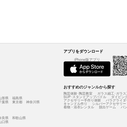
アプリをダウンロード
iPhone版アプリ
おすすめのジャンルから探す
陶芸体験･陶芸教室
ガラス細工･ガラス
SUP･スタンドアップパドル
ダイビン
山形県
福島県
アクセサリー手作り体験
パラグライダ
千葉県
東京都
神奈川県
キャンドル作り
シルバーアクセサリー
着物・浴衣レンタル
脱出ゲーム
バ
奈良県
和歌山県
山口県