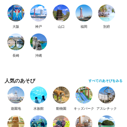
大阪
神戸
山口
福岡
別府
長崎
沖縄
人気のあそび
すべてのあそびをみる
遊園地
水族館
動物園
キッズパーク
アスレチック