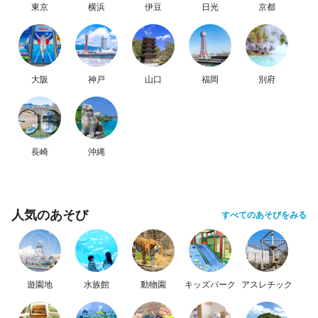
東京
横浜
伊豆
日光
京都
大阪
神戸
山口
福岡
別府
長崎
沖縄
人気のあそび
すべてのあそびをみる
遊園地
水族館
動物園
キッズパーク
アスレチック