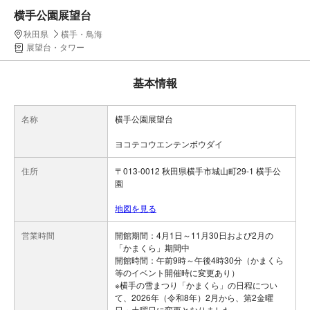
横手公園展望台
秋田県
横手・鳥海
展望台・タワー
基本情報
名称
横手公園展望台
ヨコテコウエンテンボウダイ
住所
〒013-0012 秋田県横手市城山町29-1 横手公
園
地図を見る
営業時間
開館期間：4月1日～11月30日および2月の
「かまくら」期間中
開館時間：午前9時～午後4時30分（かまくら
等のイベント開催時に変更あり）
※横手の雪まつり「かまくら」の日程につい
て、2026年（令和8年）2月から、第2金曜
日・土曜日に変更となりました。