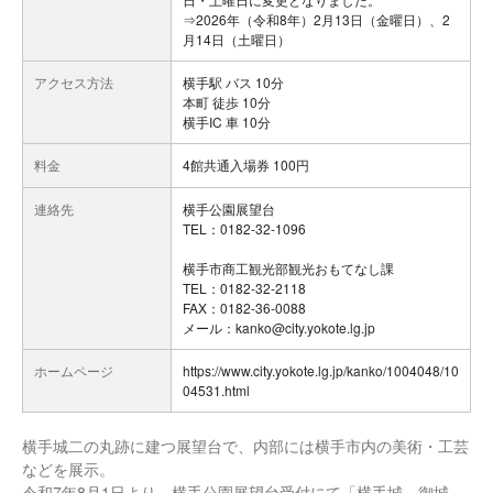
⇒2026年（令和8年）2月13日（金曜日）、2
月14日（土曜日）
アクセス方法
横手駅 バス 10分
本町 徒歩 10分
横手IC 車 10分
料金
4館共通入場券 100円
連絡先
横手公園展望台
TEL：0182-32-1096
横手市商工観光部観光おもてなし課
TEL：0182-32-2118
FAX：0182-36-0088
メール：kanko@city.yokote.lg.jp
ホームページ
https://www.city.yokote.lg.jp/kanko/1004048/10
04531.html
横手城二の丸跡に建つ展望台で、内部には横手市内の美術・工芸
などを展示。
令和7年8月1日より、横手公園展望台受付にて「横手城 御城