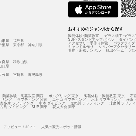
おすすめのジャンルから探す
陶芸体験･陶芸教室
ガラス細工･ガラス
SUP･スタンドアップパドル
ダイビン
山形県
福島県
アクセサリー手作り体験
パラグライダ
千葉県
東京都
神奈川県
キャンドル作り
シルバーアクセサリー
着物・浴衣レンタル
脱出ゲーム
バ
奈良県
和歌山県
山口県
大分県
宮崎県
鹿児島県
陶芸体験・陶芸教室 関西
ボルダリング 東京
陶芸体験・陶芸教室 東京
石
ケリング
ラフティング 関東
ニセコ ラフティング
水上 ラフティング
横浜
奥多摩 ラフティング
串本 ダイビング
鬼怒川 ラフティング
球磨川 ラフテ
古島 ダイビング
SUP 関東
花火大会 関東
アソビュー！ギフト
人気の観光スポット情報