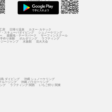
工房
日帰り温泉
カヌー･カヤック
グ・スキューバダイビング
シュノーケリング
ー
遊園地・テーマパーク
サーフィンスクール
 手作り体験
ボルダリング
ラフティング
ンジージャンプ
水族館
花火大会
垣島 ダイビング
沖縄 シュノーケリング
 クルージング
沖縄 パラセーリング
ィング
ラフティング 関西
いちご狩り 関東