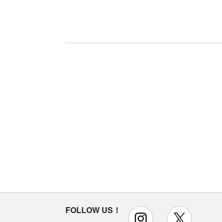
FOLLOW US！
instagram
x