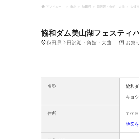
アソビュー！
東北
秋田県
田沢湖・角館・大曲
大仙
協和ダム美山湖フェスティ
秋田県
田沢湖・角館・大曲
お祭
名称
協和ダ
キョウ
住所
〒01
地図を