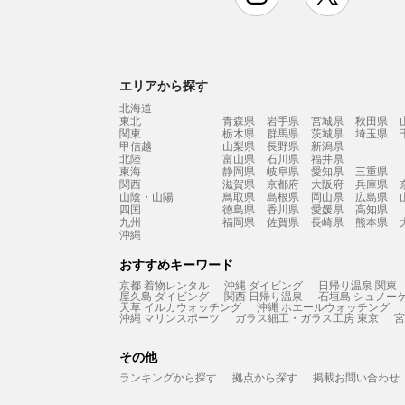
エリアから探す
北海道
東北
青森県
岩手県
宮城県
秋田県
関東
栃木県
群馬県
茨城県
埼玉県
甲信越
山梨県
長野県
新潟県
北陸
富山県
石川県
福井県
東海
静岡県
岐阜県
愛知県
三重県
関西
滋賀県
京都府
大阪府
兵庫県
山陰・山陽
鳥取県
島根県
岡山県
広島県
四国
徳島県
香川県
愛媛県
高知県
九州
福岡県
佐賀県
長崎県
熊本県
沖縄
おすすめキーワード
京都 着物レンタル
沖縄 ダイビング
日帰り温泉 関東
屋久島 ダイビング
関西 日帰り温泉
石垣島 シュノー
天草 イルカウォッチング
沖縄 ホエールウォッチング
沖縄 マリンスポーツ
ガラス細工・ガラス工房 東京
宮
その他
ランキングから探す
拠点から探す
掲載お問い合わせ