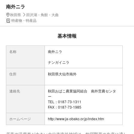
南外ニラ
秋田県
田沢湖・角館・大曲
特産物・特産品
基本情報
名称
南外ニラ
ナンガイニラ
住所
秋田県大仙市南外
連絡先
秋田おばこ農業協同組合 南外営農センタ
ー
TEL：0187-73-1311
FAX：0187-73-1985
ホームページ
http://www.ja-obako.or.jp/index.htm