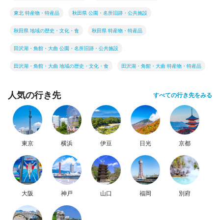
東北 特産物・特産品
秋田県 公園・名所旧跡・公共施設
秋田県 地域の歴史・文化・食
秋田県 特産物・特産品
田沢湖・角館・大曲 公園・名所旧跡・公共施設
田沢湖・角館・大曲 地域の歴史・文化・食
田沢湖・角館・大曲 特産物・特産品
人気の行き先
すべての行き先をみる
東京
横浜
伊豆
日光
京都
大阪
神戸
山口
福岡
別府