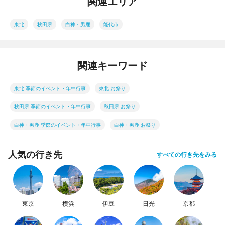
関連エリア
東北
秋田県
白神・男鹿
能代市
関連キーワード
東北 季節のイベント・年中行事
東北 お祭り
秋田県 季節のイベント・年中行事
秋田県 お祭り
白神・男鹿 季節のイベント・年中行事
白神・男鹿 お祭り
人気の行き先
すべての行き先をみる
東京
横浜
伊豆
日光
京都