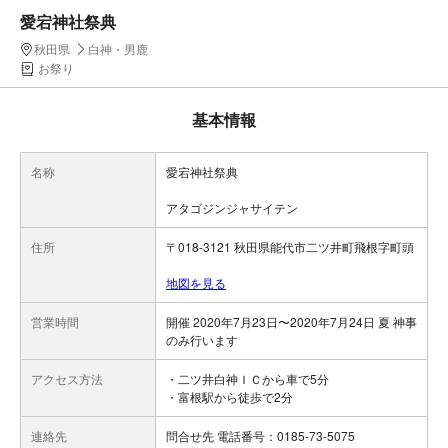
愛宕神社祭典
秋田県
白神・男鹿
お祭り
基本情報
名称
愛宕神社祭典
アタゴジンジャサイテン
住所
〒018-3121 秋田県能代市二ツ井町飛根字町頭
地図を見る
営業時間
開催 2020年7月23日〜2020年7月24日 夏 神事
のみ行います
アクセス方法
・二ツ井白神ＩＣから車で5分
・富根駅から徒歩で2分
連絡先
問合せ先 電話番号：0185-73-5075