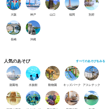
大阪
神戸
山口
福岡
別府
長崎
沖縄
人気のあそび
すべてのあそびをみる
遊園地
水族館
動物園
キッズパーク
アスレチック