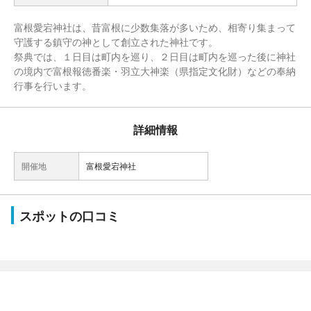
富根愛宕神社は、昔富根に少数集落が多いため、相寄り集まって
守護する鎮守の神として創立された神社です。
祭典では、１日目は町内を巡り、２日目は町内を巡った後に神社
の境内で富根報徳番楽・羽立大神楽（県指定文化財）などの奉納
行事を行います。
詳細情報
開催地
富根愛宕神社
スポットの口コミ