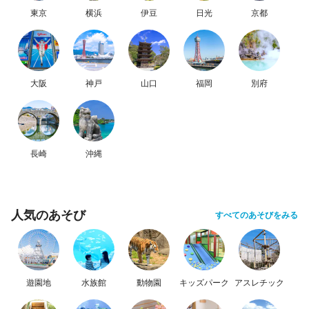
東京
横浜
伊豆
日光
京都
大阪
神戸
山口
福岡
別府
長崎
沖縄
人気のあそび
すべてのあそびをみる
遊園地
水族館
動物園
キッズパーク
アスレチック