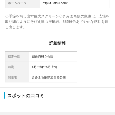
ホームページ
http://futatsui.com/
◇季節を写し出す巨大スクリーン◇きみまち阪の象徴は、広場を
取り囲むようにそびえ建つ屏風岩。365日色あざやかな感動を映
し出します。
詳細情報
指定公園
都道府県立公園
時期
4月中旬〜5月上旬
開催地
きみまち阪県立自然公園
スポットの口コミ