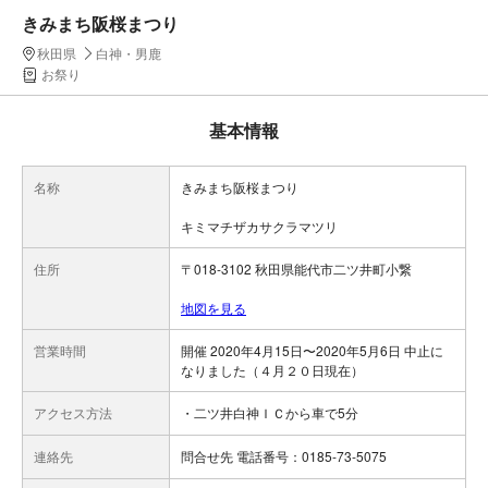
きみまち阪桜まつり
秋田県
白神・男鹿
お祭り
基本情報
名称
きみまち阪桜まつり
キミマチザカサクラマツリ
住所
〒018-3102 秋田県能代市二ツ井町小繋
地図を見る
営業時間
開催 2020年4月15日〜2020年5月6日 中止に
なりました（４月２０日現在）
アクセス方法
・二ツ井白神ＩＣから車で5分
連絡先
問合せ先 電話番号：0185-73-5075