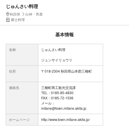
じゅんさい料理
秋田県
白神・男鹿
郷土料理
基本情報
名称
じゅんさい料理
ジュンサイリョウリ
住所
〒018-2304 秋田県山本郡三種町
連絡先
三種町商工観光交流課
TEL：0185-85-4830
FAX：0185-72-1536
メール：
mitane@town.mitane.akita.jp
ホームページ
http://www.town.mitane.akita.jp/