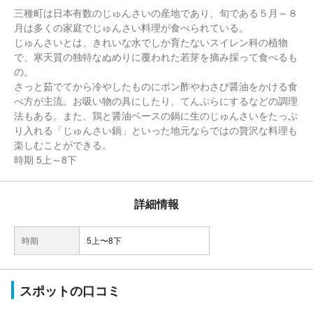
三種町は日本有数のじゅんさいの産地であり、旬である５月～８
月は多くの家庭でじゅんさい料理が食べられている。
じゅんさいとは、きれいな水でしか育たないスイレン科の植物
で、寒天質の独特なぬめりに覆われた若芽を摘み採って食べるも
の。
さっと茹でてから冷やしたものにポン酢やわさび醤油をかける食
べ方が主流。お吸い物の具にしたり、てんぷらにするなどの調理
法もある。また、鶏と醤油ベースの鍋に生のじゅんさいをたっぷ
り入れる「じゅんさい鍋」といった地元ならではの贅沢な料理も
楽しむことができる。
時期 5上～8下
詳細情報
時期
5上〜8下
スポットの口コミ