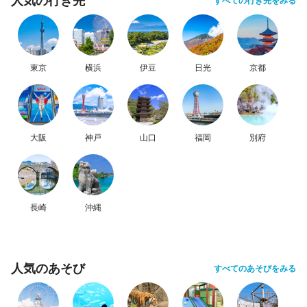
人気の行き先
すべての行き先をみる
東京
横浜
伊豆
日光
京都
大阪
神戸
山口
福岡
別府
長崎
沖縄
人気のあそび
すべてのあそびをみる