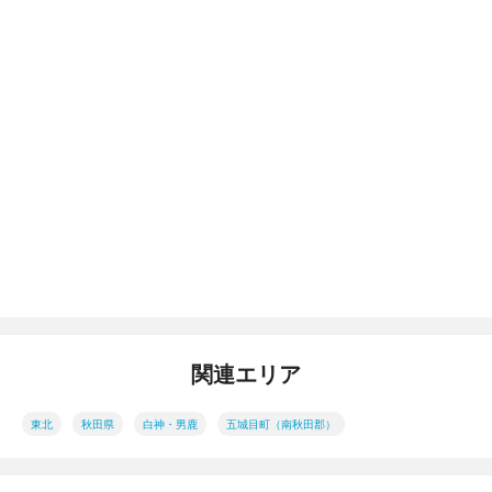
関連エリア
東北
秋田県
白神・男鹿
五城目町（南秋田郡）