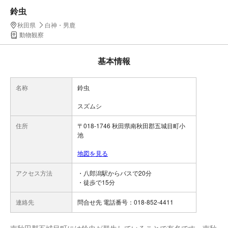
鈴虫
秋田県
白神・男鹿
動物観察
基本情報
名称
鈴虫
スズムシ
住所
〒018-1746 秋田県南秋田郡五城目町小
池
地図を見る
アクセス方法
・八郎潟駅からバスで20分
・徒歩で15分
連絡先
問合せ先 電話番号：018-852-4411