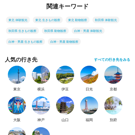
関連キーワード
東北 体験観光
東北 生きもの観察
東北 動物観察
秋田県 体験観光
秋田県 生きもの観察
秋田県 動物観察
白神・男鹿 体験観光
白神・男鹿 生きもの観察
白神・男鹿 動物観察
人気の行き先
すべての行き先をみる
東京
横浜
伊豆
日光
京都
大阪
神戸
山口
福岡
別府