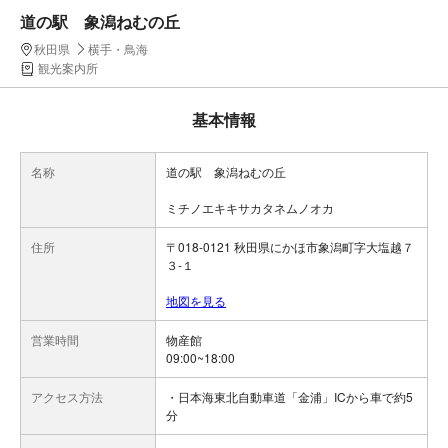
道の駅 象潟ねむの丘
秋田県
横手・鳥海
観光案内所
基本情報
名称
道の駅 象潟ねむの丘
ミチノエキキサカタネムノオカ
住所
〒018-0121 秋田県にかほ市象潟町字大塩越７
３-１
地図を見る
営業時間
物産館
09:00~18:00
アクセス方法
・日本海東北自動車道「金浦」ICから車で約5
分