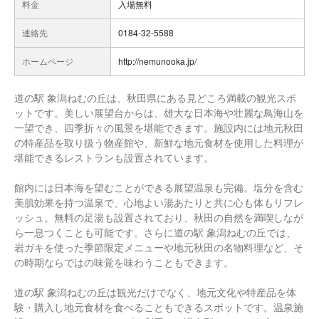
料金
入場無料
連絡先
0184-32-5588
ホームページ
http://nemunooka.jp/
道の駅 象潟ねむの丘は、秋田県にある見どころ満載の観光スポ
ットです。美しい展望台からは、雄大な日本海や壮麗な鳥海山を
一望でき、四季折々の風景を堪能できます。施設内には地元秋田
の特産品を取り扱う物産館や、新鮮な地元食材を使用した料理が
堪能できるレストランも設置されています。
館内には日本海を望むことができる展望温泉も完備。塩分を含む
美肌効果を持つ温泉で、心地よい湯あたりと共に心も体もリフレ
ッシュ。無料の足湯も設置されており、秋田の自然を満喫しなが
ら一息つくことも可能です。さらに道の駅 象潟ねむの丘では、
岩ガキを使った季節限定メニューや地元秋田の名物料理など、そ
の時期ならではの味覚を味わうこともできます。
道の駅 象潟ねむの丘は観光だけでなく、地元文化や特産品を体
験・購入し地元食材を食べることもできるスポットです。温泉施