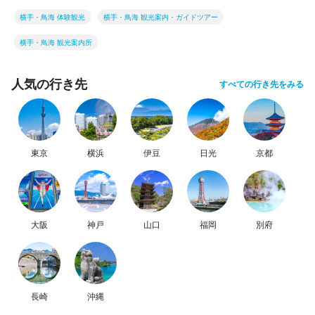
横手・鳥海 体験観光
横手・鳥海 観光案内・ガイドツアー
横手・鳥海 観光案内所
人気の行き先
すべての行き先をみる
東京
横浜
伊豆
日光
京都
大阪
神戸
山口
福岡
別府
長崎
沖縄