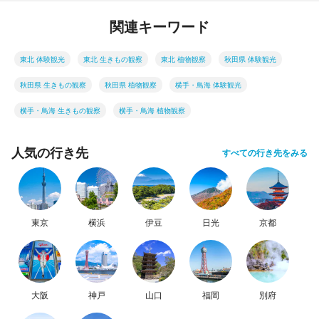
関連キーワード
東北 体験観光
東北 生きもの観察
東北 植物観察
秋田県 体験観光
秋田県 生きもの観察
秋田県 植物観察
横手・鳥海 体験観光
横手・鳥海 生きもの観察
横手・鳥海 植物観察
人気の行き先
すべての行き先をみる
東京
横浜
伊豆
日光
京都
大阪
神戸
山口
福岡
別府