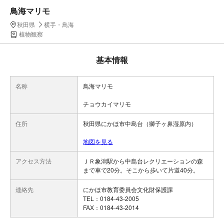
鳥海マリモ
秋田県
横手・鳥海
植物観察
基本情報
名称
鳥海マリモ
チョウカイマリモ
住所
秋田県にかほ市中島台（獅子ヶ鼻湿原内）
地図を見る
アクセス方法
ＪＲ象潟駅から中島台レクリエーションの森
まで車で20分。そこから歩いて片道40分。
連絡先
にかほ市教育委員会文化財保護課
TEL：0184-43-2005
FAX：0184-43-2014