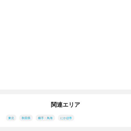
関連エリア
東北
秋田県
横手・鳥海
にかほ市