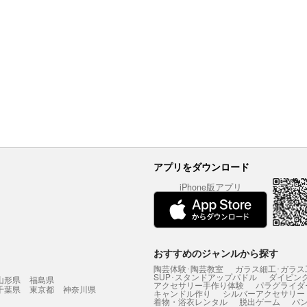
アプリをダウンロード
iPhone版アプリ
おすすめのジャンルから探す
陶芸体験･陶芸教室
ガラス細工･ガラス
SUP･スタンドアップパドル
ダイビン
山形県
福島県
アクセサリー手作り体験
パラグライダ
千葉県
東京都
神奈川県
キャンドル作り
シルバーアクセサリー
着物・浴衣レンタル
脱出ゲーム
バ