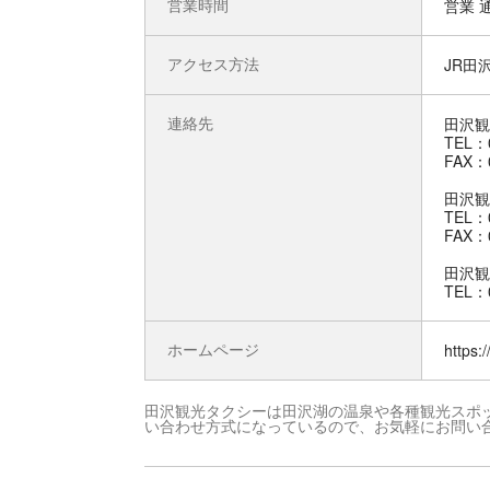
営業時間
営業 
アクセス方法
JR田沢
連絡先
田沢観
TEL：0
FAX：0
田沢観
TEL：0
FAX：0
田沢観
TEL：0
ホームページ
https:
田沢観光タクシーは田沢湖の温泉や各種観光スポ
い合わせ方式になっているので、お気軽にお問い