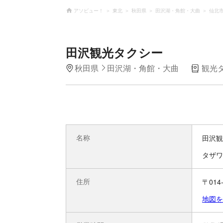
アソビュー！
東北
秋田県
田沢湖・角館・大曲
仙北
田沢観光タクシー
秋田県
田沢湖・角館・大曲
観光
名称
田沢観
タザワ
住所
〒01
地図を