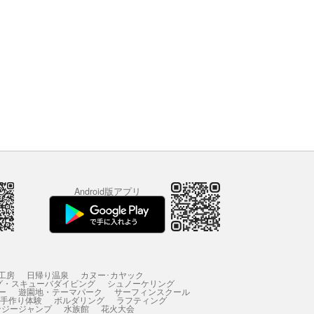
Android版アプリ
工房
日帰り温泉
カヌー･カヤック
グ・スキューバダイビング
シュノーケリング
ー
遊園地・テーマパーク
サーフィンスクール
 手作り体験
ボルダリング
ラフティング
ンジージャンプ
水族館
花火大会