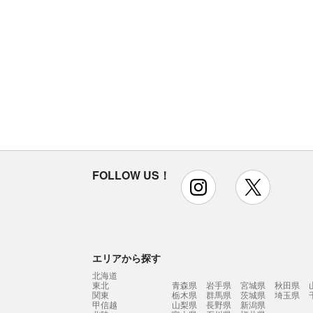
FOLLOW US！
instagram
x
エリアから探す
北海道
東北
青森県
岩手県
宮城県
秋田県
関東
栃木県
群馬県
茨城県
埼玉県
甲信越
山梨県
長野県
新潟県