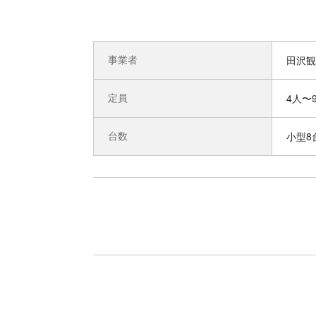
事業者
田沢観
定員
4人〜
台数
小型8