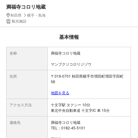
満福寺コロリ地蔵
秋田県
横手・鳥海
観光施設
基本情報
名称
満福寺コロリ地蔵
マンプクジコロリジゾウ
住所
〒019-0701 秋田県横手市増田町増田字田町
58
地図を見る
アクセス方法
十文字駅 タクシー 10分
東北中央自動車道 十文字IC 車 15分
連絡先
満福寺コロリ地蔵
TEL：0182-45-5101