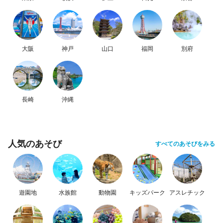
大阪
神戸
山口
福岡
別府
長崎
沖縄
人気のあそび
すべてのあそびをみる
遊園地
水族館
動物園
キッズパーク
アスレチック