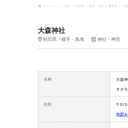
アソビュー！
東北
秋田県
横手・鳥海
横手市
大森
大森神社
秋田県
横手・鳥海
神社・神宮
名称
大森神
オオモ
住所
〒01
地図を