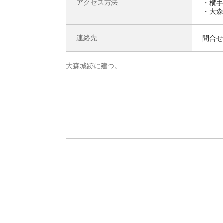
アクセス方法
・横手
・大森
連絡先
問合せ先
大森城跡に建つ。