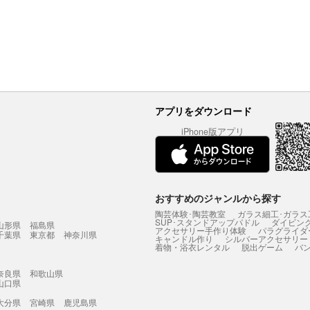
アプリをダウンロード
iPhone版アプリ
おすすめのジャンルから探す
陶芸体験･陶芸教室
ガラス細工･ガラス
SUP･スタンドアップパドル
ダイビン
山形県
福島県
アクセサリー手作り体験
パラグライダ
千葉県
東京都
神奈川県
キャンドル作り
シルバーアクセサリー
着物・浴衣レンタル
脱出ゲーム
バ
奈良県
和歌山県
山口県
大分県
宮崎県
鹿児島県