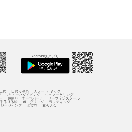
Android版アプリ
工房
日帰り温泉
カヌー･カヤック
グ・スキューバダイビング
シュノーケリング
ー
遊園地・テーマパーク
サーフィンスクール
 手作り体験
ボルダリング
ラフティング
ンジージャンプ
水族館
花火大会