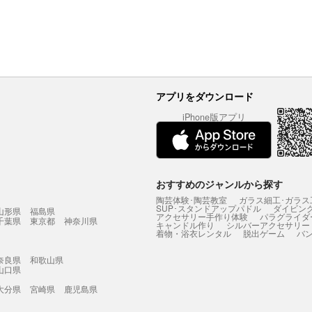
アプリをダウンロード
iPhone版アプリ
おすすめのジャンルから探す
陶芸体験･陶芸教室
ガラス細工･ガラス
SUP･スタンドアップパドル
ダイビン
山形県
福島県
アクセサリー手作り体験
パラグライダ
千葉県
東京都
神奈川県
キャンドル作り
シルバーアクセサリー
着物・浴衣レンタル
脱出ゲーム
バ
奈良県
和歌山県
山口県
大分県
宮崎県
鹿児島県