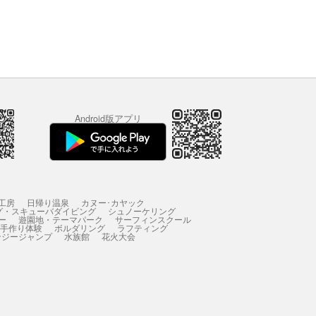
Android版アプリ
工房
日帰り温泉
カヌー･カヤック
グ・スキューバダイビング
シュノーケリング
ー
遊園地・テーマパーク
サーフィンスクール
 手作り体験
ボルダリング
ラフティング
ンジージャンプ
水族館
花火大会