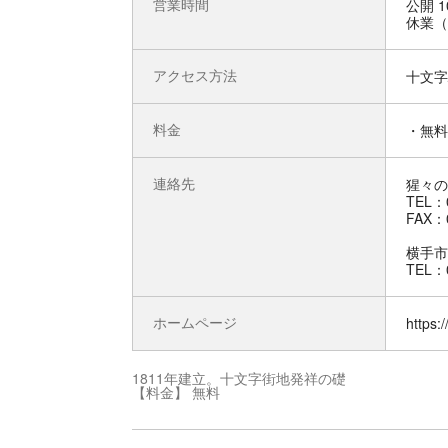
営業時間
公開 1
休業（
アクセス方法
十文字
料金
・無料
連絡先
猩々の
TEL：0
FAX：0
横手市
TEL：0
ホームページ
https:
1811年建立。十文字街地発祥の礎
【料金】 無料