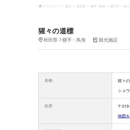
アソビュー！
東北
秋田県
横手・鳥海
横手市
猩々
猩々の道標
秋田県
横手・鳥海
観光施設
名称
猩々の
ショウ
住所
〒01
地図を