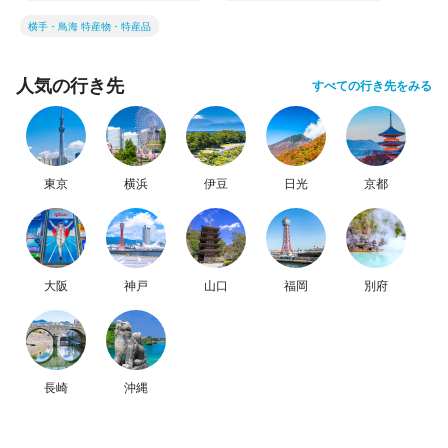
横手・鳥海 特産物・特産品
人気の行き先
すべての行き先をみる
東京
横浜
伊豆
日光
京都
大阪
神戸
山口
福岡
別府
長崎
沖縄