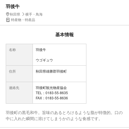
羽後牛
秋田県
横手・鳥海
特産物・特産品
基本情報
名称
羽後牛
ウゴギュウ
住所
秋田県雄勝郡羽後町
連絡先
羽後町観光物産協会
TEL：0183-55-8635
FAX：0183-55-8636
羽後町の黒毛和牛。旨味のあるとろけるような脂が特徴的。口の
中に入れた瞬間に溶けてしまうかのような食感です。