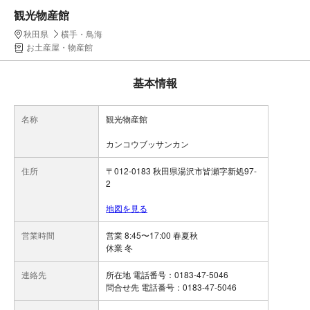
観光物産館
秋田県
横手・鳥海
お土産屋・物産館
基本情報
名称
観光物産館
カンコウブッサンカン
住所
〒012-0183 秋田県湯沢市皆瀬字新処97-
2
地図を見る
営業時間
営業 8:45〜17:00 春夏秋
休業 冬
連絡先
所在地 電話番号：0183-47-5046
問合せ先 電話番号：0183-47-5046