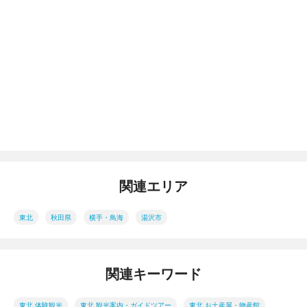
関連エリア
東北
秋田県
横手・鳥海
湯沢市
関連キーワード
東北 体験観光
東北 観光案内・ガイドツアー
東北 お土産屋・物産館