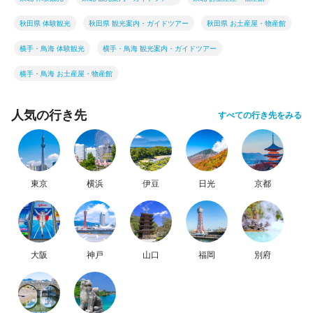
秋田県 体験観光
秋田県 観光案内・ガイドツアー
秋田県 お土産屋・物産館
横手・鳥海 体験観光
横手・鳥海 観光案内・ガイドツアー
横手・鳥海 お土産屋・物産館
人気の行き先
すべての行き先をみる
東京
横浜
伊豆
日光
京都
大阪
神戸
山口
福岡
別府