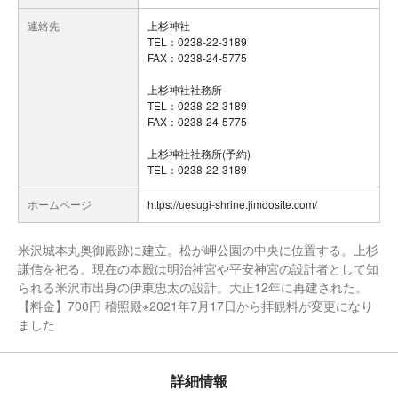
連絡先
上杉神社
TEL：0238-22-3189
FAX：0238-24-5775
上杉神社社務所
TEL：0238-22-3189
FAX：0238-24-5775
上杉神社社務所(予約)
TEL：0238-22-3189
ホームページ
https://uesugi-shrine.jimdosite.com/
米沢城本丸奥御殿跡に建立。松が岬公園の中央に位置する。上杉
謙信を祀る。現在の本殿は明治神宮や平安神宮の設計者として知
られる米沢市出身の伊東忠太の設計。大正12年に再建された。
【料金】700円 稽照殿※2021年7月17日から拝観料が変更になり
ました
詳細情報