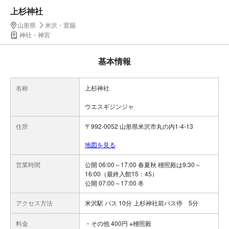
上杉神社
山形県
米沢・置賜
神社・神宮
基本情報
名称
上杉神社
ウエスギジンジャ
住所
〒992-0052 山形県米沢市丸の内1-4-13
地図を見る
営業時間
公開 06:00～17:00 春夏秋 稽照殿は9:30～
16:00（最終入館15：45）
公開 07:00～17:00 冬
アクセス方法
米沢駅 バス 10分 上杉神社前バス停 5分
料金
・その他 400円 ※稽照殿