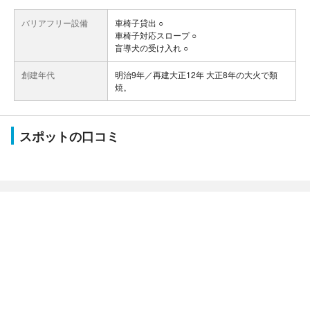
バリアフリー設備
車椅子貸出 ○
車椅子対応スロープ ○
盲導犬の受け入れ ○
創建年代
明治9年／再建大正12年 大正8年の大火で類
焼。
スポットの口コミ