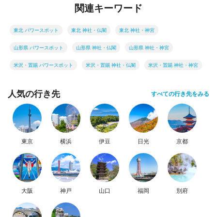
関連キーワード
東北 パワースポット
東北 神社・仏閣
東北 神社・神宮
山形県 パワースポット
山形県 神社・仏閣
山形県 神社・神宮
米沢・置賜 パワースポット
米沢・置賜 神社・仏閣
米沢・置賜 神社・神宮
人気の行き先
すべての行き先をみる
東京
横浜
伊豆
日光
京都
大阪
神戸
山口
福岡
別府