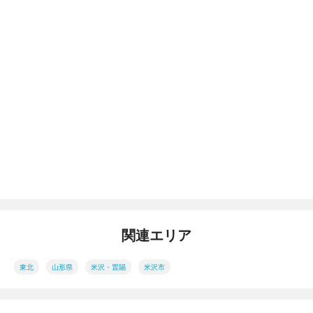
関連エリア
東北
山形県
米沢・置賜
米沢市