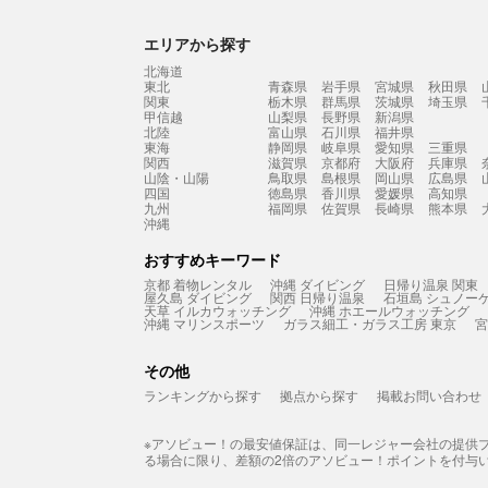
エリアから探す
北海道
東北
青森県
岩手県
宮城県
秋田県
関東
栃木県
群馬県
茨城県
埼玉県
甲信越
山梨県
長野県
新潟県
北陸
富山県
石川県
福井県
東海
静岡県
岐阜県
愛知県
三重県
関西
滋賀県
京都府
大阪府
兵庫県
山陰・山陽
鳥取県
島根県
岡山県
広島県
四国
徳島県
香川県
愛媛県
高知県
九州
福岡県
佐賀県
長崎県
熊本県
沖縄
おすすめキーワード
京都 着物レンタル
沖縄 ダイビング
日帰り温泉 関東
屋久島 ダイビング
関西 日帰り温泉
石垣島 シュノー
天草 イルカウォッチング
沖縄 ホエールウォッチング
沖縄 マリンスポーツ
ガラス細工・ガラス工房 東京
宮
その他
ランキングから探す
拠点から探す
掲載お問い合わせ
※アソビュー！の最安値保証は、同一レジャー会社の提供
る場合に限り、差額の2倍のアソビュー！ポイントを付与