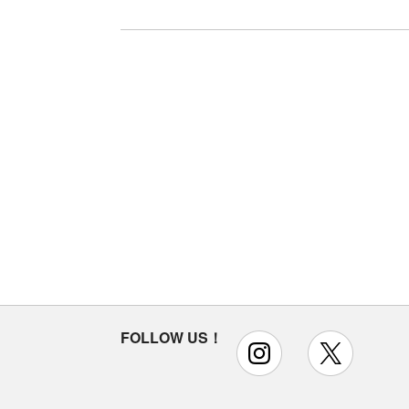
FOLLOW US！
instagram
x