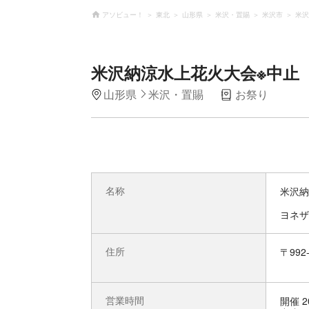
アソビュー！
東北
山形県
米沢・置賜
米沢市
米沢
米沢納涼水上花火大会※中止
山形県
米沢・置賜
お祭り
名称
米沢納
ヨネザ
住所
〒99
営業時間
開催 