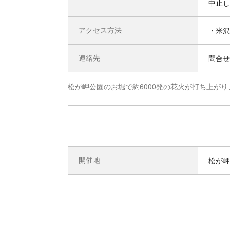
中止し
アクセス方法
・米沢
連絡先
問合せ先
松が岬公園のお堀で約6000発の花火が打ち上が
開催地
松が岬