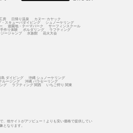
工房
日帰り温泉
カヌー･カヤック
グ・スキューバダイビング
シュノーケリング
ー
遊園地・テーマパーク
サーフィンスクール
 手作り体験
ボルダリング
ラフティング
ンジージャンプ
水族館
花火大会
垣島 ダイビング
沖縄 シュノーケリング
 クルージング
沖縄 パラセーリング
ィング
ラフティング 関西
いちご狩り 関東
態で、他サイトがアソビュー！よりも安い価格で提供してい
象となります。