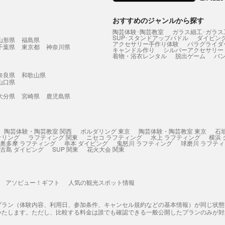
おすすめのジャンルから探す
陶芸体験･陶芸教室
ガラス細工･ガラス
SUP･スタンドアップパドル
ダイビン
山形県
福島県
アクセサリー手作り体験
パラグライダ
千葉県
東京都
神奈川県
キャンドル作り
シルバーアクセサリー
着物・浴衣レンタル
脱出ゲーム
バ
奈良県
和歌山県
山口県
大分県
宮崎県
鹿児島県
陶芸体験・陶芸教室 関西
ボルダリング 東京
陶芸体験・陶芸教室 東京
石
ケリング
ラフティング 関東
ニセコ ラフティング
水上 ラフティング
横浜
奥多摩 ラフティング
串本 ダイビング
鬼怒川 ラフティング
球磨川 ラフテ
古島 ダイビング
SUP 関東
花火大会 関東
アソビュー！ギフト
人気の観光スポット情報
プラン（体験内容、利用日、参加条件、キャンセル規約などの基本情報）が同じ状
いたします。ただし、比較する料金は誰でも確認できる一般公開したプランのみが対