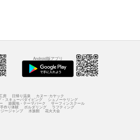
Android版アプリ
工房
日帰り温泉
カヌー･カヤック
グ・スキューバダイビング
シュノーケリング
ー
遊園地・テーマパーク
サーフィンスクール
 手作り体験
ボルダリング
ラフティング
ンジージャンプ
水族館
花火大会