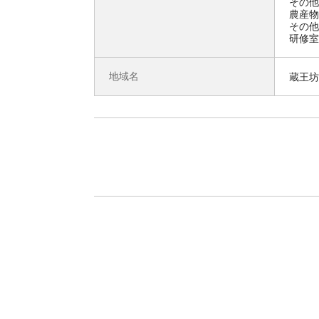
その他
農産物
その他
研修室
地域名
蔵王坊