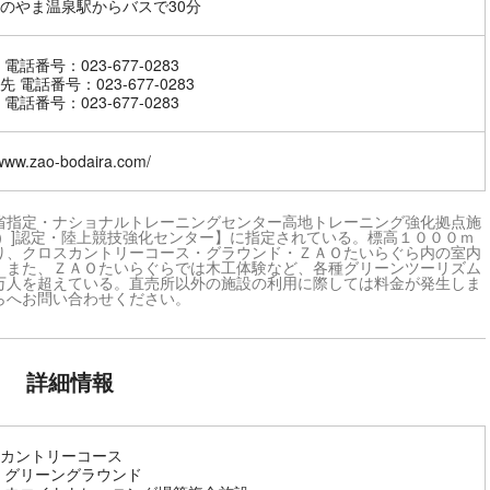
のやま温泉駅からバスで30分
電話番号：023-677-0283
 電話番号：023-677-0283
電話番号：023-677-0283
/www.zao-bodaira.com/
省指定・ナショナルトレーニングセンター高地トレーニング強化拠点施
会）]認定・陸上競技強化センター】に指定されている。標高１０００ｍ
り、クロスカントリーコース・グラウンド・ＺＡＯたいらぐら内の室内
。また、ＺＡＯたいらぐらでは木工体験など、各種グリーンツーリズム
万人を超えている。直売所以外の施設の利用に際しては料金が発生しま
らへお問い合わせください。
詳細情報
カントリーコース
 グリーングラウンド