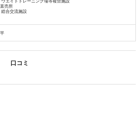
 ウエイトトレーニング場等複合施設
直売所
 総合交流施設
平
口コミ