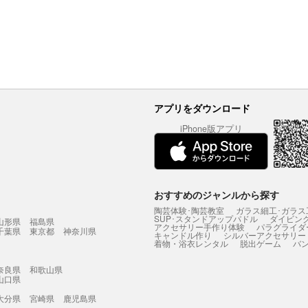
アプリをダウンロード
iPhone版アプリ
おすすめのジャンルから探す
陶芸体験･陶芸教室
ガラス細工･ガラス
SUP･スタンドアップパドル
ダイビン
山形県
福島県
アクセサリー手作り体験
パラグライダ
千葉県
東京都
神奈川県
キャンドル作り
シルバーアクセサリー
着物・浴衣レンタル
脱出ゲーム
バ
奈良県
和歌山県
山口県
大分県
宮崎県
鹿児島県