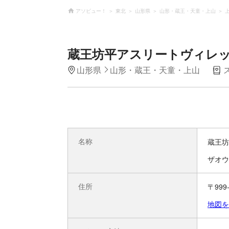
アソビュー！
東北
山形県
山形・蔵王・天童・上山
蔵王坊平アスリートヴィレッ
山形県
山形・蔵王・天童・上山
名称
蔵王坊
ザオウ
住所
〒99
地図を