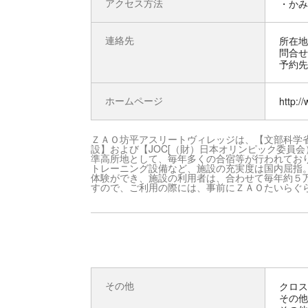
アクセス方法
・かみ
連絡先
所在地 
問合せ先
予約先 
ホームページ
http:/
ＺＡＯ坊平アスリートヴィレッジは、【文部科学
設】および【JOC[（財）日本オリンピック委員
準高所地として、毎年多くの合宿等が行われてお
トレーニング設備など、施設の充実度は国内屈指
体験ができ、施設の利用者は、合わせて毎年約５
すので、ご利用の際には、事前にＺＡＯたいらぐ
その他
クロス
その他