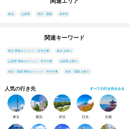
関連エリア
東北
山形県
米沢・置賜
長井市
関連キーワード
東北 季節のイベント・年中行事
東北 お祭り
山形県 季節のイベント・年中行事
山形県 お祭り
米沢・置賜 季節のイベント・年中行事
米沢・置賜 お祭り
人気の行き先
すべての行き先をみる
東京
横浜
伊豆
日光
京都