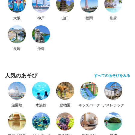
大阪
神戸
山口
福岡
別府
長崎
沖縄
人気のあそび
すべてのあそびをみる
遊園地
水族館
動物園
キッズパーク
アスレチック