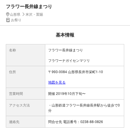
フラワー長井線まつり
山形県
米沢・置賜
お祭り
基本情報
名称
フラワー長井線まつり
フラワーナガイセンマツリ
住所
〒993-0084 山形県長井市栄町1-10
地図を見る
営業時間
開催 2019年10月下旬〜
アクセス方法
・山形鉄道フラワー長井線長井駅から徒歩で0
分
連絡先
問合せ先 電話番号：0238-88-0826