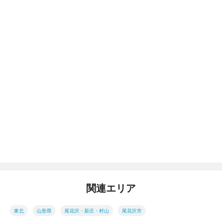
関連エリア
東北
山形県
尾花沢・新庄・村山
尾花沢市