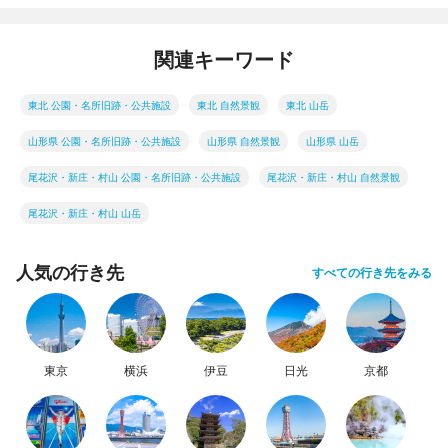
関連キーワード
東北 公園・名所旧跡・公共施設
東北 自然景観
東北 山岳
山形県 公園・名所旧跡・公共施設
山形県 自然景観
山形県 山岳
尾花沢・新庄・村山 公園・名所旧跡・公共施設
尾花沢・新庄・村山 自然景観
尾花沢・新庄・村山 山岳
人気の行き先
すべての行き先をみる
東京
横浜
伊豆
日光
京都