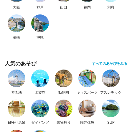
大阪
神戸
山口
福岡
別府
長崎
沖縄
人気のあそび
すべてのあそびをみる
遊園地
水族館
動物園
キッズパーク
アスレチック
日帰り温泉
ダイビング
果物狩り
陶芸体験
SUP