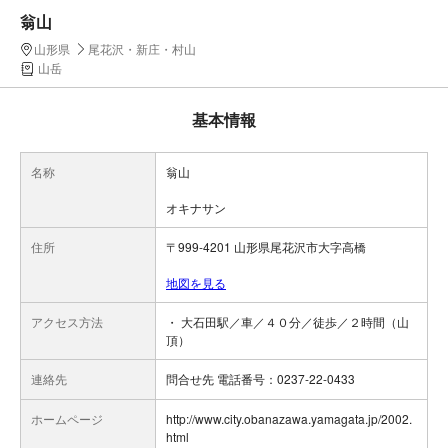
翁山
山形県
尾花沢・新庄・村山
山岳
基本情報
名称
翁山
オキナサン
住所
〒999-4201 山形県尾花沢市大字高橋
地図を見る
アクセス方法
・ 大石田駅／車／４０分／徒歩／２時間（山
頂）
連絡先
問合せ先 電話番号：0237-22-0433
ホームページ
http://www.city.obanazawa.yamagata.jp/2002.
html