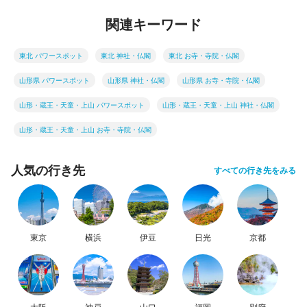
関連キーワード
東北 パワースポット
東北 神社・仏閣
東北 お寺・寺院・仏閣
山形県 パワースポット
山形県 神社・仏閣
山形県 お寺・寺院・仏閣
山形・蔵王・天童・上山 パワースポット
山形・蔵王・天童・上山 神社・仏閣
山形・蔵王・天童・上山 お寺・寺院・仏閣
人気の行き先
すべての行き先をみる
東京
横浜
伊豆
日光
京都
大阪
神戸
山口
福岡
別府