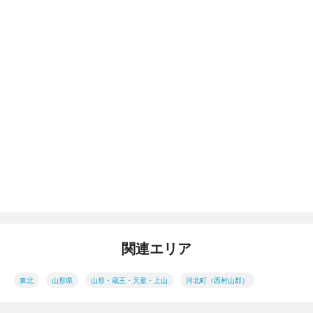
関連エリア
東北
山形県
山形・蔵王・天童・上山
河北町（西村山郡）