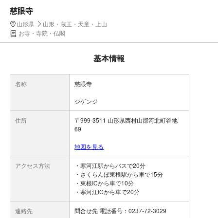
慈眼寺
山形県
山形・蔵王・天童・上山
お寺・寺院・仏閣
基本情報
名称
慈眼寺
ジゲンジ
住所
〒999-3511 山形県西村山郡河北町谷地
69
地図を見る
アクセス方法
・寒河江駅からバスで20分
・さくらんぼ東根駅から車で15分
・東根ICから車で10分
・寒河江ICから車で20分
連絡先
問合せ先 電話番号：0237-72-3029