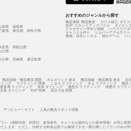
おすすめのジャンルから探す
陶芸体験･陶芸教室
ガラス細工･ガラス
SUP･スタンドアップパドル
ダイビン
山形県
福島県
アクセサリー手作り体験
パラグライダ
千葉県
東京都
神奈川県
キャンドル作り
シルバーアクセサリー
着物・浴衣レンタル
脱出ゲーム
バ
奈良県
和歌山県
山口県
大分県
宮崎県
鹿児島県
陶芸体験・陶芸教室 関西
ボルダリング 東京
陶芸体験・陶芸教室 東京
石
ケリング
ラフティング 関東
ニセコ ラフティング
水上 ラフティング
横浜
奥多摩 ラフティング
串本 ダイビング
鬼怒川 ラフティング
球磨川 ラフテ
古島 ダイビング
SUP 関東
花火大会 関東
アソビュー！ギフト
人気の観光スポット情報
プラン（体験内容、利用日、参加条件、キャンセル規約などの基本情報）が同じ状
いたします。ただし、比較する料金は誰でも確認できる一般公開したプランのみが対