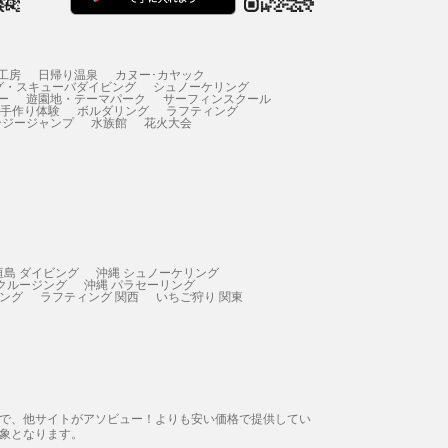
工房
日帰り温泉
カヌー･カヤック
グ・スキューバダイビング
シュノーケリング
ー
遊園地・テーマパーク
サーフィンスクール
 手作り体験
ボルダリング
ラフティング
ンジージャンプ
水族館
花火大会
垣島 ダイビング
沖縄 シュノーケリング
 クルージング
沖縄 パラセーリング
ィング
ラフティング 関西
いちご狩り 関東
態で、他サイトがアソビュー！よりも安い価格で提供してい
象となります。