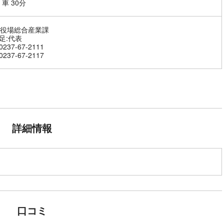
車 30分
役場総合産業課
補足:代表
237-67-2111
237-67-2117
。
詳細情報
口コミ