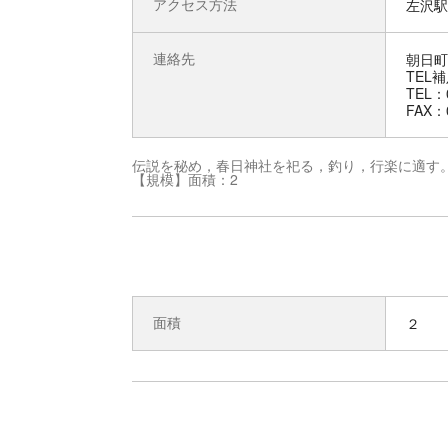
アクセス方法
左沢駅 
連絡先
朝日町
TEL
TEL：0
FAX：0
伝説を秘め，春日神社を祀る，釣り，行楽に適す
【規模】面積：2
面積
２