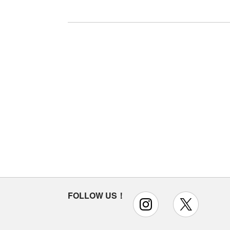
FOLLOW US！
instagram
x