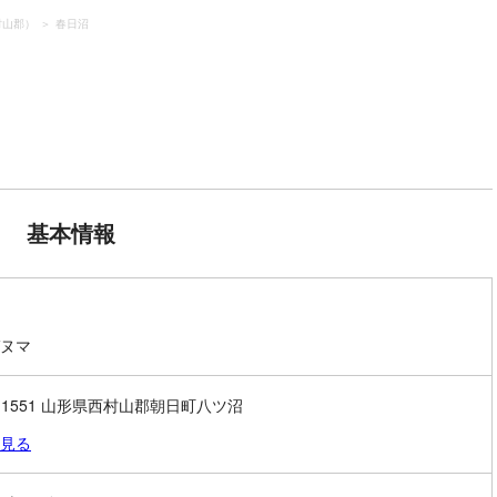
村山郡）
春日沼
基本情報
ヌマ
0-1551 山形県西村山郡朝日町八ツ沼
見る