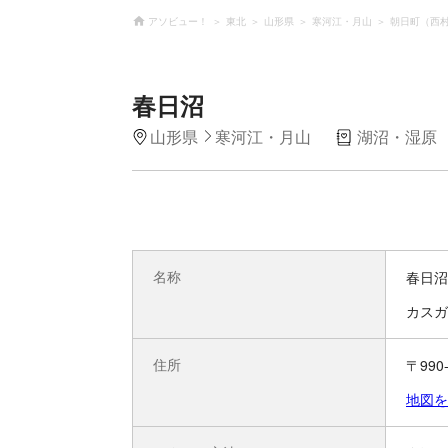
アソビュー！
東北
山形県
寒河江・月山
朝日町（西
春日沼
山形県
寒河江・月山
湖沼・湿原
名称
春日沼
カスガ
住所
〒99
地図を