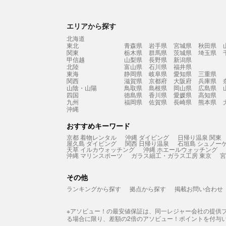
エリアから探す
北海道
東北
青森県
岩手県
宮城県
秋田県
関東
栃木県
群馬県
茨城県
埼玉県
甲信越
山梨県
長野県
新潟県
北陸
富山県
石川県
福井県
東海
静岡県
岐阜県
愛知県
三重県
関西
滋賀県
京都府
大阪府
兵庫県
山陰・山陽
鳥取県
島根県
岡山県
広島県
四国
徳島県
香川県
愛媛県
高知県
九州
福岡県
佐賀県
長崎県
熊本県
沖縄
おすすめキーワード
京都 着物レンタル
沖縄 ダイビング
日帰り温泉 関東
屋久島 ダイビング
関西 日帰り温泉
石垣島 シュノー
天草 イルカウォッチング
沖縄 ホエールウォッチング
沖縄 マリンスポーツ
ガラス細工・ガラス工房 東京
宮
その他
ランキングから探す
拠点から探す
掲載お問い合わせ
※アソビュー！の最安値保証は、同一レジャー会社の提供
る場合に限り、差額の2倍のアソビュー！ポイントを付与