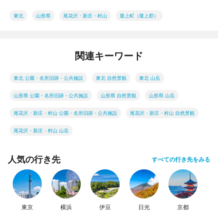
東北
山形県
尾花沢・新庄・村山
最上町（最上郡）
関連キーワード
東北 公園・名所旧跡・公共施設
東北 自然景観
東北 山岳
山形県 公園・名所旧跡・公共施設
山形県 自然景観
山形県 山岳
尾花沢・新庄・村山 公園・名所旧跡・公共施設
尾花沢・新庄・村山 自然景観
尾花沢・新庄・村山 山岳
人気の行き先
すべての行き先をみる
東京
横浜
伊豆
日光
京都