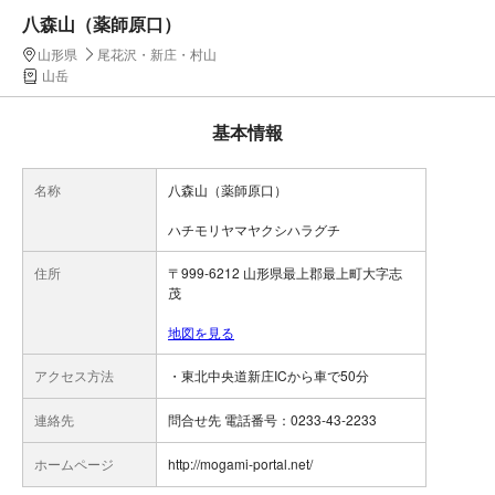
八森山（薬師原口）
山形県
尾花沢・新庄・村山
山岳
基本情報
名称
八森山（薬師原口）
ハチモリヤマヤクシハラグチ
住所
〒999-6212 山形県最上郡最上町大字志
茂
地図を見る
アクセス方法
・東北中央道新庄ICから車で50分
連絡先
問合せ先 電話番号：0233-43-2233
ホームページ
http://mogami-portal.net/