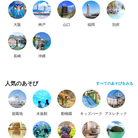
大阪
神戸
山口
福岡
別府
長崎
沖縄
人気のあそび
すべてのあそびをみる
遊園地
水族館
動物園
キッズパーク
アスレチック