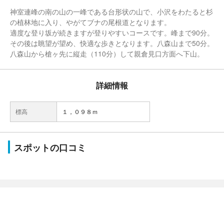
神室連峰の南の山の一峰である台形状の山で、小沢をわたると杉
の植林地に入り、やがてブナの尾根道となります。
適度な登り坂が続きますが登りやすいコースです。峰まで90分。
その後は眺望が望め、快適な歩きとなります。八森山まで50分。
八森山から槍ヶ先に縦走（110分）して親倉見口方面へ下山。
詳細情報
標高
１，０９８ｍ
スポットの口コミ