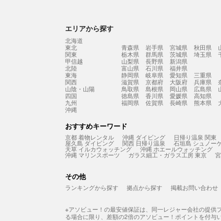
エリアから探す
北海道
東北
青森県
岩手県
宮城県
秋田県
関東
栃木県
群馬県
茨城県
埼玉県
甲信越
山梨県
長野県
新潟県
北陸
富山県
石川県
福井県
東海
静岡県
岐阜県
愛知県
三重県
関西
滋賀県
京都府
大阪府
兵庫県
山陰・山陽
鳥取県
島根県
岡山県
広島県
四国
徳島県
香川県
愛媛県
高知県
九州
福岡県
佐賀県
長崎県
熊本県
沖縄
おすすめキーワード
京都 着物レンタル
沖縄 ダイビング
日帰り温泉 関東
屋久島 ダイビング
関西 日帰り温泉
石垣島 シュノー
天草 イルカウォッチング
沖縄 ホエールウォッチング
沖縄 マリンスポーツ
ガラス細工・ガラス工房 東京
宮
その他
ランキングから探す
拠点から探す
掲載お問い合わせ
※アソビュー！の最安値保証は、同一レジャー会社の提供
る場合に限り、差額の2倍のアソビュー！ポイントを付与