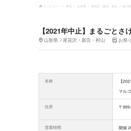
アソビュー！
東北
山形県
尾花沢・新庄・村山
鮭川
【2021年中止】まるごとさ
山形県
尾花沢・新庄・村山
お祭
名称
【20
マルゴ
住所
〒99
営業時間
開催 