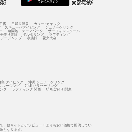
工房
日帰り温泉
カヌー･カヤック
グ・スキューバダイビング
シュノーケリング
ー
遊園地・テーマパーク
サーフィンスクール
 手作り体験
ボルダリング
ラフティング
ンジージャンプ
水族館
花火大会
垣島 ダイビング
沖縄 シュノーケリング
 クルージング
沖縄 パラセーリング
ィング
ラフティング 関西
いちご狩り 関東
態で、他サイトがアソビュー！よりも安い価格で提供してい
象となります。