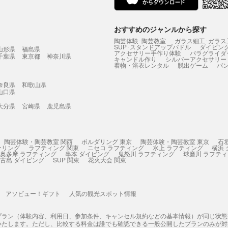
おすすめのジャンルから探す
陶芸体験･陶芸教室
ガラス細工･ガラス
SUP･スタンドアップパドル
ダイビン
山形県
福島県
アクセサリー手作り体験
パラグライダ
千葉県
東京都
神奈川県
キャンドル作り
シルバーアクセサリー
着物・浴衣レンタル
脱出ゲーム
バ
奈良県
和歌山県
山口県
大分県
宮崎県
鹿児島県
陶芸体験・陶芸教室 関西
ボルダリング 東京
陶芸体験・陶芸教室 東京
石
ケリング
ラフティング 関東
ニセコ ラフティング
水上 ラフティング
横浜
奥多摩 ラフティング
串本 ダイビング
鬼怒川 ラフティング
球磨川 ラフテ
古島 ダイビング
SUP 関東
花火大会 関東
アソビュー！ギフト
人気の観光スポット情報
プラン（体験内容、利用日、参加条件、キャンセル規約などの基本情報）が同じ状
いたします。ただし、比較する料金は誰でも確認できる一般公開したプランのみが対