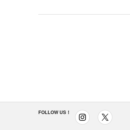
FOLLOW US！
instagram
x