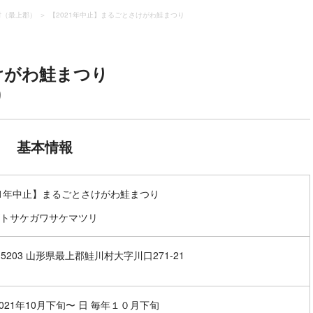
村（最上郡）
【2021年中止】まるごとさけがわ鮭まつり
けがわ鮭まつり
り
基本情報
21年中止】まるごとさけがわ鮭まつり
トサケガワサケマツリ
9-5203 山形県最上郡鮭川村大字川口271-21
2021年10月下旬〜 日 毎年１０月下旬