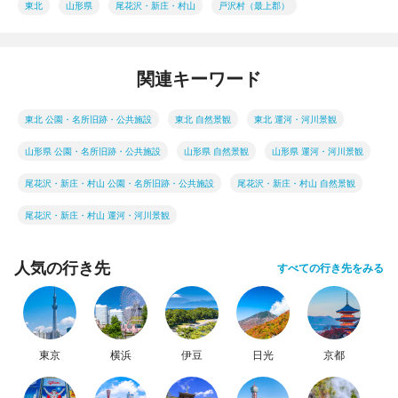
東北
山形県
尾花沢・新庄・村山
戸沢村（最上郡）
関連キーワード
東北 公園・名所旧跡・公共施設
東北 自然景観
東北 運河・河川景観
山形県 公園・名所旧跡・公共施設
山形県 自然景観
山形県 運河・河川景観
尾花沢・新庄・村山 公園・名所旧跡・公共施設
尾花沢・新庄・村山 自然景観
尾花沢・新庄・村山 運河・河川景観
人気の行き先
すべての行き先をみる
東京
横浜
伊豆
日光
京都