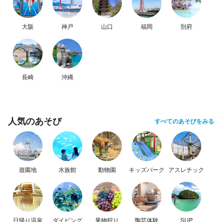
大阪
神戸
山口
福岡
別府
長崎
沖縄
人気のあそび
すべてのあそびをみる
遊園地
水族館
動物園
キッズパーク
アスレチック
日帰り温泉
ダイビング
果物狩り
陶芸体験
SUP