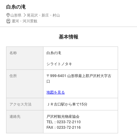
白糸の滝
山形県
尾花沢・新庄・村山
運河・河川景観
基本情報
名称
白糸の滝
シライトノタキ
住所
〒999-6401 山形県最上郡戸沢村大字古
口
地図を見る
アクセス方法
ＪＲ古口駅から車で15分
連絡先
戸沢村観光物産協会
TEL：0233-72-2110
FAX：0233-72-2116