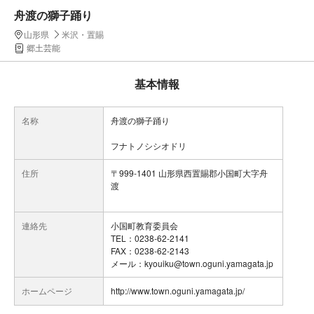
舟渡の獅子踊り
山形県
米沢・置賜
郷土芸能
基本情報
名称
舟渡の獅子踊り
フナトノシシオドリ
住所
〒999-1401 山形県西置賜郡小国町大字舟
渡
連絡先
小国町教育委員会
TEL：0238-62-2141
FAX：0238-62-2143
メール：kyouiku@town.oguni.yamagata.jp
ホームページ
http://www.town.oguni.yamagata.jp/