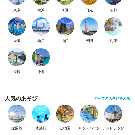
東京
横浜
伊豆
日光
京都
大阪
神戸
山口
福岡
別府
長崎
沖縄
人気のあそび
すべてのあそびをみる
遊園地
水族館
動物園
キッズパーク
アスレチック