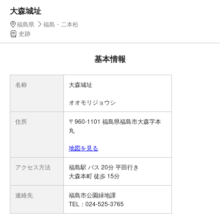
大森城址
福島県
福島・二本松
史跡
基本情報
名称
大森城址
オオモリジョウシ
住所
〒960-1101 福島県福島市大森字本
丸
地図を見る
アクセス方法
福島駅 バス 20分 平田行き
大森本町 徒歩 15分
連絡先
福島市公園緑地課
TEL：024-525-3765