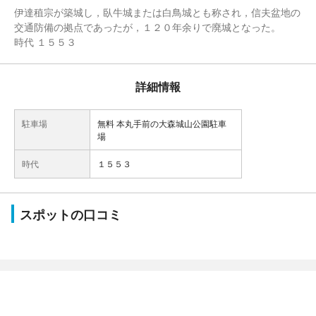
伊達稙宗が築城し，臥牛城または白鳥城とも称され，信夫盆地の
交通防備の拠点であったが，１２０年余りで廃城となった。
時代 １５５３
詳細情報
駐車場
無料 本丸手前の大森城山公園駐車
場
時代
１５５３
スポットの口コミ