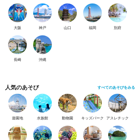
大阪
神戸
山口
福岡
別府
長崎
沖縄
人気のあそび
すべてのあそびをみる
遊園地
水族館
動物園
キッズパーク
アスレチック