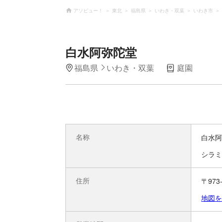
アソビュー！
東北
福島県
いわき・双葉
いわき市
白水阿弥陀堂
福島県
いわき・双葉
庭園
名称
白水阿
シラミ
住所
〒97
地図を