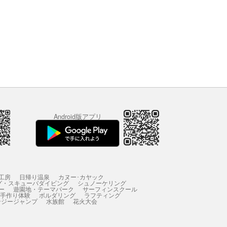
Android版アプリ
工房
日帰り温泉
カヌー･カヤック
グ・スキューバダイビング
シュノーケリング
ー
遊園地・テーマパーク
サーフィンスクール
 手作り体験
ボルダリング
ラフティング
ンジージャンプ
水族館
花火大会