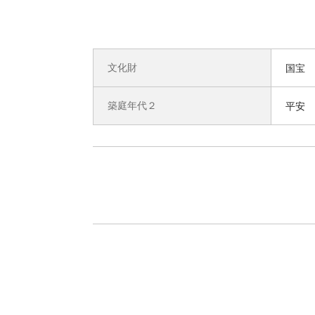
文化財
国宝
築庭年代２
平安