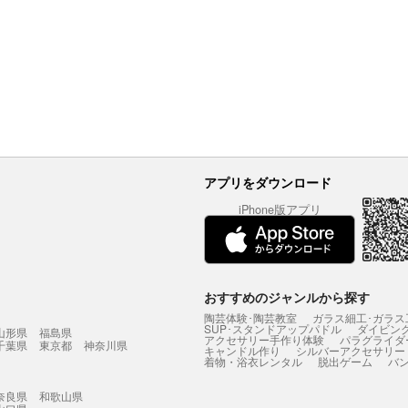
アプリをダウンロード
iPhone版アプリ
おすすめのジャンルから探す
陶芸体験･陶芸教室
ガラス細工･ガラス
SUP･スタンドアップパドル
ダイビン
山形県
福島県
アクセサリー手作り体験
パラグライダ
千葉県
東京都
神奈川県
キャンドル作り
シルバーアクセサリー
着物・浴衣レンタル
脱出ゲーム
バ
奈良県
和歌山県