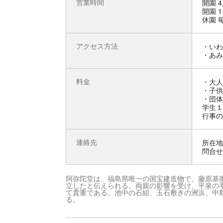
営業時間
開園 4
開園 1
休園 
アクセス方法
・いわ
・あみ
料金
・大人 
・子供 
・団体
学生１
行事の
連絡先
所在地 
問合せ先
阿弥陀堂は、福島県唯一の国宝建造物で、藤原基
立したと伝えられる。両親の影響を受け、平泉の
て貴重である。池中の石組、玉石敷きの洲浜、中
る。