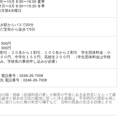
月〜10月 8:30〜16:00 夏季
1月〜3月 8:30〜15:30 冬季
毎月第4水曜日
き駅からバスで20分
だ堂前から徒歩で5分
500円
300円
割引：２０名から１割引、１００名から２割引 学生団体料金：小
００円、中学生１５０円、高校生２００円 （学生団体料金は学校
み。学校長の事前申し込みが必要）
電話番号：0246-26-7008
 電話番号：0246-26-7008
衡の娘・徳姫（岩城則道の妻）が郷里の平泉にある金色堂にならって建
毛越寺と観自在王院の園池に習った浄土庭園は、平安時代の面影を残し
島に架けられた橋の朱塗り欄干など、当時の貴族の生活を彷彿とさせ