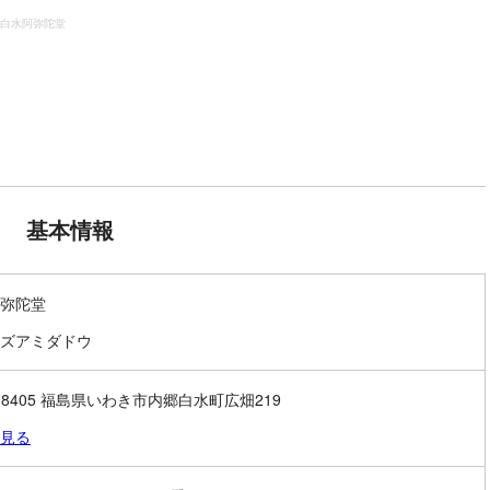
白水阿弥陀堂
基本情報
弥陀堂
ズアミダドウ
3-8405 福島県いわき市内郷白水町広畑219
見る