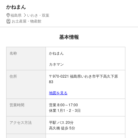
かねまん
福島県
いわき・双葉
お土産屋・物産館
基本情報
名称
かねまん
カネマン
住所
〒970-0221 福島県いわき市平下高久下原
83
地図を見る
営業時間
営業 8:00～17:00
休業 1月1・2・3日
アクセス方法
平駅 バス 20分
高久橋 徒歩 5分