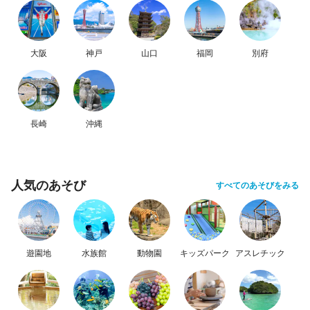
大阪
神戸
山口
福岡
別府
長崎
沖縄
人気のあそび
すべてのあそびをみる
遊園地
水族館
動物園
キッズパーク
アスレチック