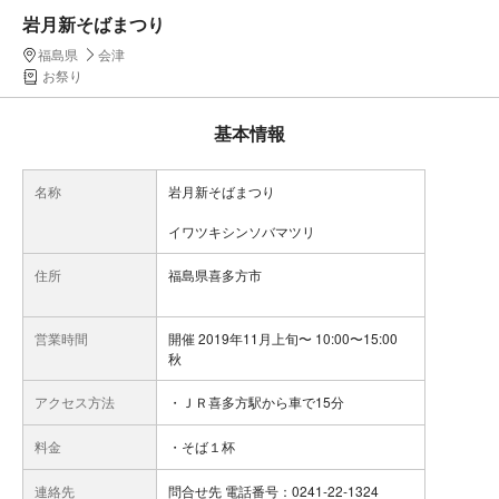
岩月新そばまつり
福島県
会津
お祭り
基本情報
名称
岩月新そばまつり
イワツキシンソバマツリ
住所
福島県喜多方市
営業時間
開催 2019年11月上旬〜 10:00〜15:00
秋
アクセス方法
・ＪＲ喜多方駅から車で15分
料金
・そば１杯
連絡先
問合せ先 電話番号：0241-22-1324