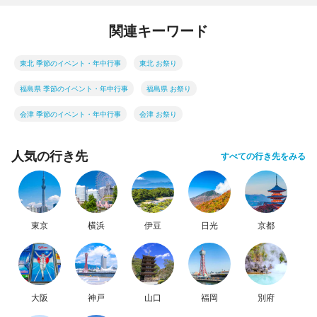
関連キーワード
東北 季節のイベント・年中行事
東北 お祭り
福島県 季節のイベント・年中行事
福島県 お祭り
会津 季節のイベント・年中行事
会津 お祭り
人気の行き先
すべての行き先をみる
東京
横浜
伊豆
日光
京都
大阪
神戸
山口
福岡
別府