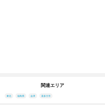
関連エリア
東北
福島県
会津
喜多方市